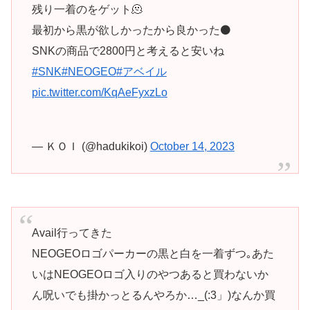
残り一着のをゲット🫠
最初から黒が欲しかったから良かった⚫
SNKの商品で2800円と考えると安いね
#SNK
#NEOGEO
#アベイル
pic.twitter.com/KqAeFyxzLo
— ＫＯＩ (@hadukikoi)
October 14, 2023
Avail行ってきた
NEOGEOロゴパーカーの黒と白を一着ずつ｡あた
いはNEOGEOロゴ入りのやつあると買わないか
ん呪いでも掛かっとるんやろか…_(:3」)なんか買