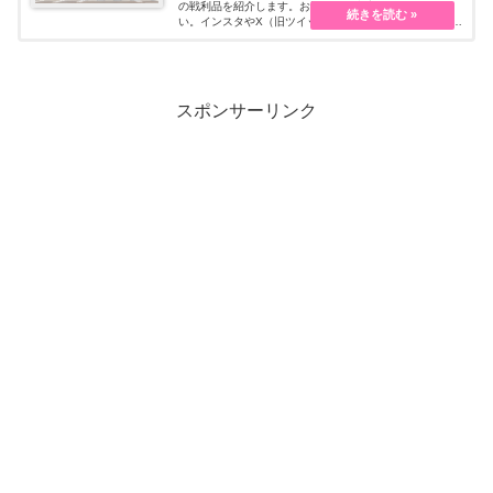
の戦利品を紹介します。お買い物の参考にしてくださ
い。インスタやX（旧ツイッター）のSNS発信で、売り切
れる商品も要チェックです！
スポンサーリンク