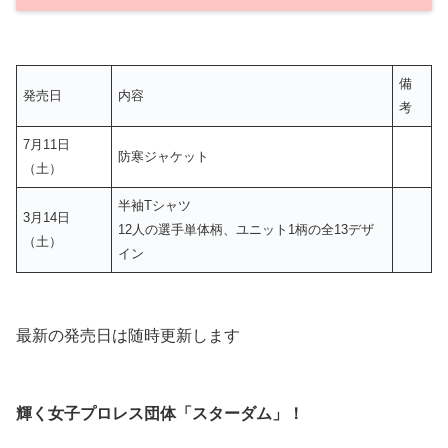
備
発売日
内容
考
7月11日
防寒ジャケット
（土）
半袖Tシャツ
3月14日
12人の選手単体柄、ユニット1柄の全13デザ
（土）
イン
最新の発売日は随時更新します
輝く女子プロレス団体「スターダム」！