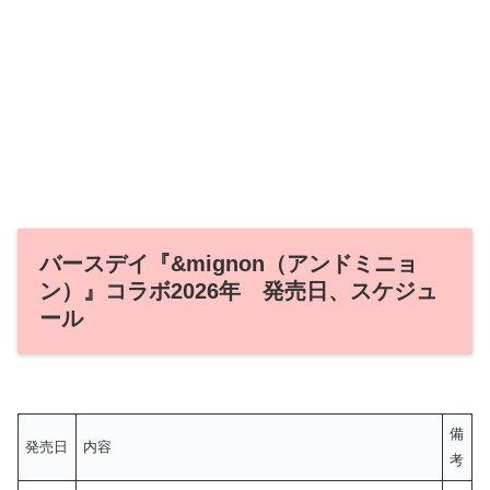
バースデイ『&mignon（アンドミニョ
ン）』コラボ2026年 発売日、スケジュ
ール
備
発売日
内容
考