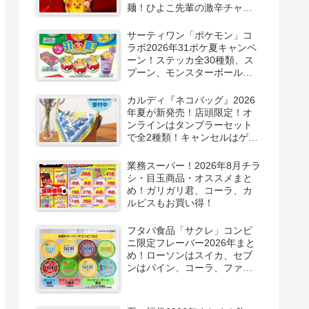
プなどで！クーラーバッグ
麺！ひよこ先輩の激辛チャレ
も！
ンジも！辛すぎチャレンジフ
ェアが開催！
サーティワン「ポケモン」コ
ラボ2026年31ポケ夏キャンペ
ーン！ステッカ全30種類、ス
プーン、モンスターボール型
カップのノベルティおまけ、
限定メニューも！口コミ、売
カルディ『ネコバッグ』2026
り切れまとめ！
年夏が新発売！店頭限定！オ
ンラインはタンブラーセット
で全2種類！キャンセルはゲリ
ラ販売も実施？
業務スーパー！2026年8月チラ
シ・目玉商品・オススメまと
め！ガリガリ君、コーラ、カ
ルピスもお買い得！
フタバ食品「サクレ」コンビ
ニ限定フレーバー2026年まと
め！ローソンはスイカ、セブ
ンはパイン、コーラ、ファミ
マはソルティライチ！種類・
口コミ！