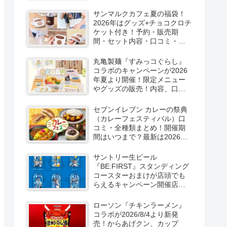
マ、ヴィレヴァンなど！販売
状況、口コミ、売り切れまと
サンマルクカフェ夏の福袋！
め！
2026年はグッズ+チョコクロチ
ケット付き！予約・販売期
間・セット内容・口コミ・中
身ネタバレまとめ！
丸亀製麺『すみっコぐらし』
コラボのキャンペーンが2026
年夏より開催！限定メニュー
やグッズの販売！内容、口コ
ミ、種類まとめ！シークレッ
トも！
セブンイレブン カレーの祭典
（カレーフェスティバル）口
コミ・全種類まとめ！開催期
間はいつまで？最新は2026年8
月より第1弾～第3弾に分けて
実施！
サントリー生ビール
『BE:FIRST』スタンディング
コースターおまけが店頭でも
らえるキャンペーン開催店は
どこ？2026/8/4～コンビニ限
定で6種類！見分け方！セブ
ローソン『チキンラーメン』
ン、ファミマ、ローソン、デ
コラボが2026/8/4より新発
イリーヤマザキ、ミニストッ
売！からあげクン、カップ