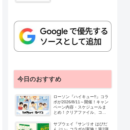
今日のおすすめ
ローソン『ハイキュー!!』コラ
ボが2026/8/11～開催！キャン
ペーン内容・スケジュールま
とめ！クリアファイル、コー
スターおまけ、アクスタのグ
ッズ販売も！
サブウェイ『サンリオ はぴだ
んぶい』コラボが実施！第2弾