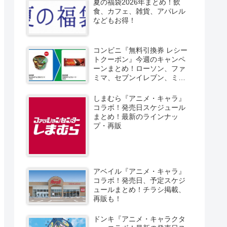
夏の福袋2026年まとめ！飲
食、カフェ、雑貨、アパレル
などもお得！
コンビニ『無料引換券 レシー
トクーポン』今週のキャンペ
ーンまとめ！ローソン、ファ
ミマ、セブンイレブン、ミニ
ストップも！
しまむら『アニメ・キャラ』
コラボ！発売日スケジュール
まとめ！最新のラインナッ
プ・再販
アベイル『アニメ・キャラ』
コラボ！発売日、予定スケジ
ュールまとめ！チラシ掲載、
再販も！
ドンキ『アニメ・キャラクタ