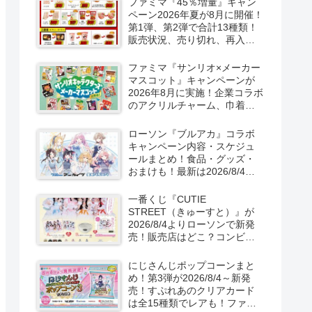
ファミマ『45％増量』キャン
ペーン2026年夏が8月に開催！
第1弾、第2弾で合計13種類！
販売状況、売り切れ、再入荷
は？
ファミマ『サンリオ×メーカー
マスコット』キャンペーンが
2026年8月に実施！企業コラボ
のアクリルチャーム、巾着の
おまけ、グッズの販売も！
ローソン『ブルアカ』コラボ
キャンペーン内容・スケジュ
ールまとめ！食品・グッズ・
おまけも！最新は2026/8/4よ
り実施！クリアファイル、ア
クスタも！
一番くじ『CUTIE
STREET（きゅーすと）』が
2026/8/4よりローソンで新発
売！販売店はどこ？コンビニ
は？景品内訳、口コミ、在
庫、売り切れまとめ！コンビ
にじさんじポップコーンまと
ニではキャンペーンも？しま
め！第3弾が2026/8/4～新発
むら系列アベイルも！
売！すぷれあのクリアカード
は全15種類でレアも！ファミ