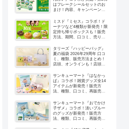
はフレークシールセットのお
まけ！内容、キャンペーンま
とめ！
ミスド『ミセス』コラボ！ド
ーナツなど4種類が新発売！限
定持ち帰りボックスも！販売
方法、期間、口コミ、売り切
れ、再販売まとめ！フラゲ
は？
タリーズ『ハッピーバッグ』
夏の福袋 2026年29周年 口コ
ミ、種類、販売方法まとめ！
店頭、オンラインも！店頭と
オンラインで！
サンキューマート『はなかっ
ぱ』コラボ！雑貨グッズ全14
アイテムが新発売！販売方
法、種類、口コミ、再販売ま
とめ！
サンキューマート『おでかけ
子ザメ』コラボ！淡いブルー
のグッズが新発売！販売方
法、種類、口コミ、再販売ま
とめ！