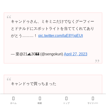
キャンドゥさん、ミキミニだけでなくグーフィー
とドナルドにスポットライトを当ててくれてあり
がとう………！
pic.twitter.com/laE8YjqEUt
— 栗@21🌊30🏰 (@sengokuri)
April 27, 2023
キャンドゥで買っちまった
かわいいw
#キャンドゥ
#ディズニー
#ドナルド
#デ
ホーム
検索
トップ
サイドバー
イジー
pic.twitter.com/HaG2dwV04O