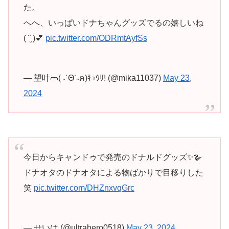
た。
へへ、いっぱいドナちゃんグッズでるの嬉しいね
( ¨̮ )💕
pic.twitter.com/ODRmtAyfSs
— 望叶🥒( ˶˙Θ˙˶ฅ)ｷｭｳﾘ! (@mika11037)
May 23,
2024
今日からキャンドゥで発売のドナルドグッズ✨🪿
ドナオタのドナオタによる物ばかりで目移りした
笑
pic.twitter.com/DHZnxvqGrc
— せいは (@ultrahero0518)
May 23, 2024