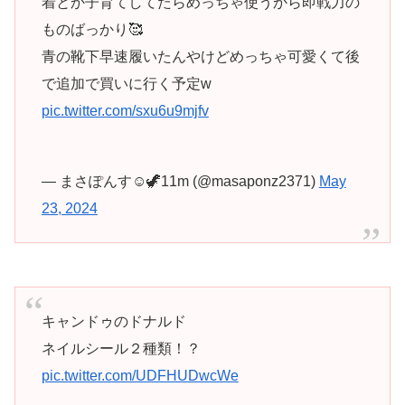
着とか子育てしてたらめっちゃ使うから即戦力の
ものばっかり🥰
青の靴下早速履いたんやけどめっちゃ可愛くて後
で追加で買いに行く予定w
pic.twitter.com/sxu6u9mjfv
— まさぽんす☺︎🦖11m (@masaponz2371)
May
23, 2024
キャンドゥのドナルド
ネイルシール２種類！？
pic.twitter.com/UDFHUDwcWe