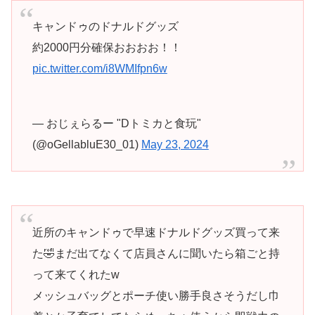
キャンドゥのドナルドグッズ
約2000円分確保おおおお！！
pic.twitter.com/i8WMIfpn6w
— おじぇらるー "Dトミカと食玩"
(@oGellabluE30_01)
May 23, 2024
近所のキャンドゥで早速ドナルドグッズ買って来
た🤣まだ出てなくて店員さんに聞いたら箱ごと持
って来てくれたw
メッシュバッグとポーチ使い勝手良さそうだし巾