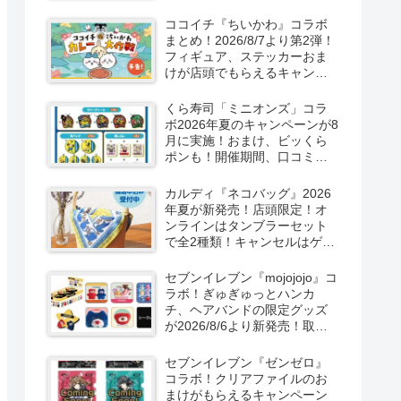
取扱店舗はどこ？東方
LostWordのプラモ風アクキ
ココイチ『ちいかわ』コラボ
ー、カラビナ、クリアファイ
まとめ！2026/8/7より第2弾！
ルが2026/8/7より新発売！
フィギュア、ステッカーおま
けが店頭でもらえるキャンペ
ーン！抽選でグッズも当た
る！
くら寿司「ミニオンズ」コラ
ボ2026年夏のキャンペーンが8
月に実施！おまけ、ビッくら
ポンも！開催期間、口コミ、
売り切れまとめ！
カルディ『ネコバッグ』2026
年夏が新発売！店頭限定！オ
ンラインはタンブラーセット
で全2種類！キャンセルはゲリ
ラ販売も実施！
セブンイレブン『mojojojo』コ
ラボ！ぎゅぎゅっとハンカ
チ、ヘアバンドの限定グッズ
が2026/8/6より新発売！取扱
店はどこ？シークレットも！
セブンイレブン『ゼンゼロ』
コラボ！クリアファイルのお
まけがもらえるキャンペーン