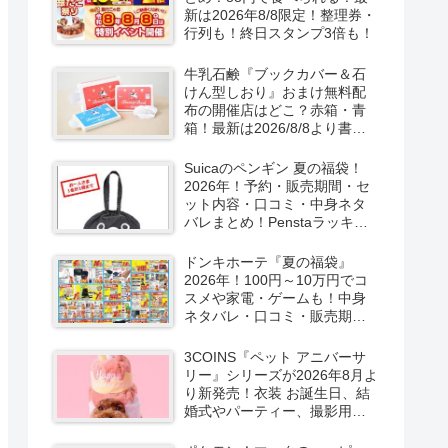
新は2026年8/8限定！整理券・
行列も！終日スタンプ3倍も！
牛乳石鹸『ブックカバー＆石
けん型しおり』おまけ無料配
布の開催店はどこ？赤箱・青
箱！最新は2026/8/8より書店
で実施！
Suicaのペンギン 夏の福袋！
2026年！予約・販売期間・セ
ット内容・口コミ・中身ネタ
バレまとめ！Penstaラッキー
バッグ2026Summerが
2026/8/8より新発売！
ドンキホーテ『夏の福袋』
2026年！100円～10万円でコ
スメや家電・ゲームも！中身
ネタバレ・口コミ・販売期
間・チラシ！取扱店はどこ？
3COINS『ペット アニバーサ
リー』シリーズが2026年8月よ
り新発売！衣装 お誕生日、結
婚式やパーティー、撮影用グ
ッズも！