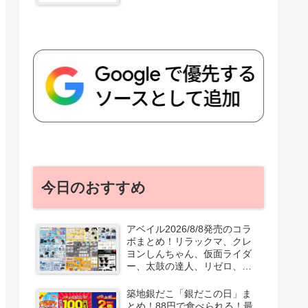
今日のおすすめ
アベイル2026/8/8発売のコラ
ボまとめ！リラックマ、クレ
ヨンしんちゃん、仮面ライダ
ー、太鼓の達人、リゼロ、テ
ニプリ、スターウォーズも♡
口コミ、入荷数、行列、売り
築地銀だこ「銀だこの日」ま
切れ、整理券は？
とめ！88円で食べられる！最