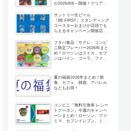
が2026/8/6～開催！クリアカ
ード付き明治チョコも新発
売！
サントリー生ビール
『BE:FIRST』スタンディング
コースターおまけが店頭でも
らえるキャンペーン開催店は
どこ？2026/8/4～コンビニ限
定で6種類！見分け方！セブ
フタバ食品「サクレ」コンビ
ン、ファミマ、ローソン、デ
ニ限定フレーバー2026年まと
イリーヤマザキ、ミニストッ
め！ローソンはスイカ、セブ
プなどで！クーラーバッグ
ンはパイン、コーラ、ファミ
も！
マはソルティライチ！種類・
口コミ！
夏の福袋2026年まとめ！飲
食、カフェ、雑貨、アパレル
などもお得！
コンビニ『無料引換券 レシー
トクーポン』今週のキャンペ
ーンまとめ！ローソン、ファ
ミマ、セブンイレブン、ミニ
ストップも！