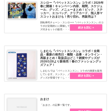
スシロー『パペットスンスン』コラボ！2026年
春に開催！キャンペーン内容、期間、スケジュ
ール、グッズ、メニューまとめ！ピック、ステ
ッカー、エコバッグ、クリアカード、指人形マ
スコットおまけも！売り切れ、再販売は？
回転寿司チェーン・スシロー×『パペットスンスン』のコ
ラボが定期的にに開催しています！限定メニュー、グッ
ズ付きセットの販売・・・続きを読む
しまむら『パペットスンスン』コラボ！全商
品・最新の発売日・種類・品番・オンライン・
再販まとめ！取扱店はどこ？雑貨やグッズが
2026/1/28より新発売！春のファッショングッ
ズフェア！
しまむらでは『パペットスンスン』コラボの雑貨を販売
しています。スンスン、ノンノン、ゾンゾンがかわいい
グッズが登場です！し・・・続きを読む
おまけ
「おまけ」の記事一覧です。