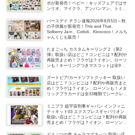
ボが新発売！ベビー・キッズフェアではサ
ンリオ、マイクラ、アンパンマン、トミカ
など秋の子供服も！
バースデイ チラシ速報2026年8月5日～秋
の子供服が新発売！This and That、
Solberry Jaｍ、Cottoli、Kinococo！メルち
ゃんくじも販売！
たまごっち カスタムキーリング２（第2
弾）取扱い店はどこ？コンビニは？配列や
再販売まとめ！フラゲは？イオン、ローソ
ンも！キーリングつきマスコットは全9種
類でシークレットも！
ズートピア/カードソフトクッキー 取扱い
店はどこ？コンビニは？配列や再販売まと
め！フラゲは？イオン、ローソンも！メタ
リックプラカードは全33種類でシークレッ
トも！
ミニプラ 超宇宙刑事ギャバン インフィニ
ティキット03 エクスプレスギャバリオン
取扱い店はどこ？コンビニは？配列や再販
売まとめ！フラゲは？イオン、ローソン
も！選んで購入可能！
どうぶつの森 キャラマグネッツ 取扱い店