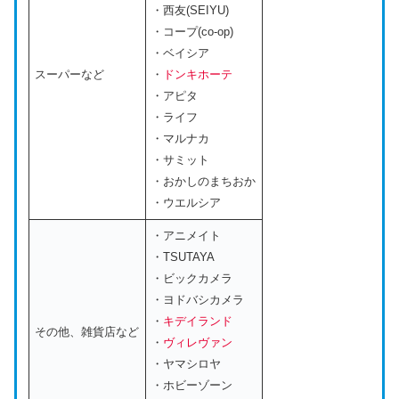
・西友(SEIYU)
・コープ(co-op)
・ベイシア
スーパーなど
・
ドンキホーテ
・アピタ
・ライフ
・マルナカ
・サミット
・おかしのまちおか
・ウエルシア
・アニメイト
・TSUTAYA
・ビックカメラ
・ヨドバシカメラ
・
キデイランド
その他、雑貨店など
・
ヴィレヴァン
・ヤマシロヤ
・ホビーゾーン