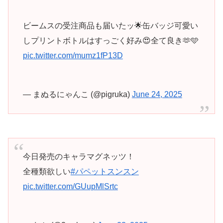
ビームスの受注商品も届いたッ🌟缶バッジ可愛い
しプリントボトルはすっごく好み😍全て良き🫶🩵
pic.twitter.com/mumz1fP13D
— まぬるにゃんこ (@pigruka)
June 24, 2025
今日発売のキャラマグネッツ！
全種類欲しい
#パペットスンスン
pic.twitter.com/GUupMlSrtc