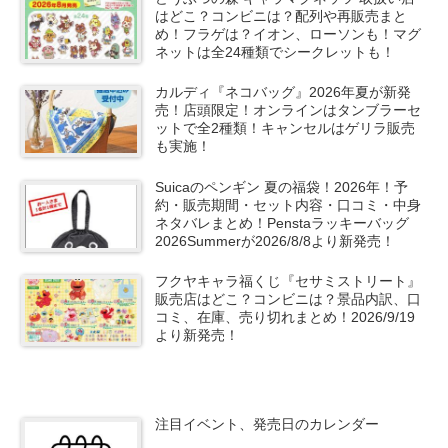
はどこ？コンビニは？配列や再販売まと
め！フラゲは？イオン、ローソンも！マグ
ネットは全24種類でシークレットも！
カルディ『ネコバッグ』2026年夏が新発
売！店頭限定！オンラインはタンブラーセ
ットで全2種類！キャンセルはゲリラ販売
も実施！
Suicaのペンギン 夏の福袋！2026年！予
約・販売期間・セット内容・口コミ・中身
ネタバレまとめ！Penstaラッキーバッグ
2026Summerが2026/8/8より新発売！
フクヤキャラ福くじ『セサミストリート』
販売店はどこ？コンビニは？景品内訳、口
コミ、在庫、売り切れまとめ！2026/9/19
より新発売！
注目イベント、発売日のカレンダー