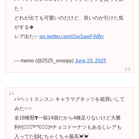
た！
どれが出ても可愛いのだけど、良いのが引けた気
がする🍀
レア出た✨
pic.twitter.com/iSwSawFWBv
— memo (@2525_snoopy)
June 23, 2025
パペットスンスン キャラマグネッツを箱買いして
みた✨✨
全18種類❣️一箱14個だから4種足りないけど大勝
利୧⃛(๑⃙⃘⁼̴̀꒳⁼̴́๑⃙⃘)୨⃛チョコドーナツもあるしレアも
入ってた🙌むちゃくちゃ最高💓💓