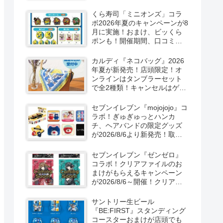
ーン！抽選でグッズも当た
る！
くら寿司「ミニオンズ」コラ
ボ2026年夏のキャンペーンが8
月に実施！おまけ、ビッくら
ポンも！開催期間、口コミ、
売り切れまとめ！
カルディ『ネコバッグ』2026
年夏が新発売！店頭限定！オ
ンラインはタンブラーセット
で全2種類！キャンセルはゲリ
ラ販売も実施！
セブンイレブン『mojojojo』コ
ラボ！ぎゅぎゅっとハンカ
チ、ヘアバンドの限定グッズ
が2026/8/6より新発売！取扱
店はどこ？シークレットも！
セブンイレブン『ゼンゼロ』
コラボ！クリアファイルのお
まけがもらえるキャンペーン
が2026/8/6～開催！クリアカ
ード付き明治チョコも新発
売！
サントリー生ビール
『BE:FIRST』スタンディング
コースターおまけが店頭でも