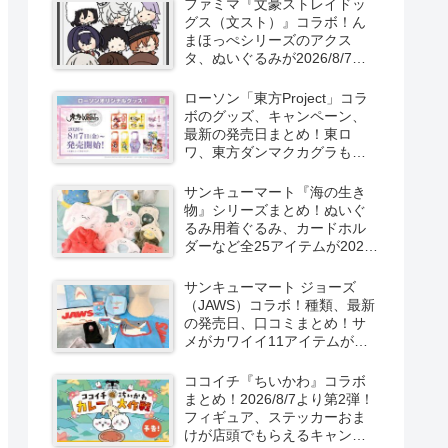
ファミマ『文豪ストレイドッ
新発売！
グス（文スト）』コラボ！ん
まほっぺシリーズのアクス
タ、ぬいぐるみが2026/8/7～
新発売！取扱店はどこ？
ローソン「東方Project」コラ
ボのグッズ、キャンペーン、
最新の発売日まとめ！東ロ
ワ、東方ダンマクカグラも！
取扱店舗はどこ？東方
LostWordのプラモ風アクキ
サンキューマート『海の生き
ー、カラビナ、クリアファイ
物』シリーズまとめ！ぬいぐ
ルが2026/8/7より新発売！
るみ用着ぐるみ、カードホル
ダーなど全25アイテムが2026
年8月より新発売！サイズ、口
コミ！
サンキューマート ジョーズ
（JAWS）コラボ！種類、最新
の発売日、口コミまとめ！サ
メがカワイイ11アイテムが
2026年夏より新発売！
ココイチ『ちいかわ』コラボ
まとめ！2026/8/7より第2弾！
フィギュア、ステッカーおま
けが店頭でもらえるキャンペ