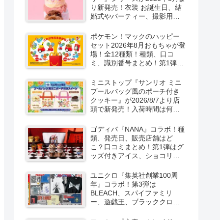
り新発売！衣装 お誕生日、結
婚式やパーティー、撮影用グ
ッズも！
ポケモン！マックのハッピー
セット2026年8月おもちゃが登
場！全12種類！種類、口コ
ミ、識別番号まとめ！第1弾は
8月7日より！
ミニストップ『サンリオ ミニ
プールバッグ風のポーチ付き
クッキー』が2026/8/7より店
頭で新発売！入荷時間は何
時？オンライン先行販売も実
施！キティ&ダニエル、マイメ
ゴディバ『NANA』コラボ！種
ロ＆クロミの2種類！
類、発売日、販売店舗はど
こ？口コミまとめ！第1弾はグ
ッズ付きアイス、ショコリキ
サー、タンブラーが2026/8/7
より新発売！第2弾は限定チョ
ユニクロ『集英社創業100周
コレートなどが2026年10月？
年』コラボ！第3弾は
再販売は？
BLEACH、スパイファミリ
ー、遊戯王、ブラッククロー
バー、マッシュルの5作品13柄
の半袖Tシャツが2026/8/7より