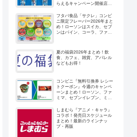
らえるキャンペーン開催店は
どこ？2026/8/4～コンビニ限
定で6種類！見分け方！セブ
フタバ食品「サクレ」コンビ
ン、ファミマ、ローソン、デ
ニ限定フレーバー2026年まと
イリーヤマザキ、ミニストッ
め！ローソンはスイカ、セブ
プなどで！クーラーバッグ
ンはパイン、コーラ、ファミ
も！
マはソルティライチ！種類・
口コミ！
夏の福袋2026年まとめ！飲
食、カフェ、雑貨、アパレル
などもお得！
コンビニ『無料引換券 レシー
トクーポン』今週のキャンペ
ーンまとめ！ローソン、ファ
ミマ、セブンイレブン、ミニ
ストップも！
しまむら『アニメ・キャラ』
コラボ！発売日スケジュール
まとめ！最新のラインナッ
プ・再販