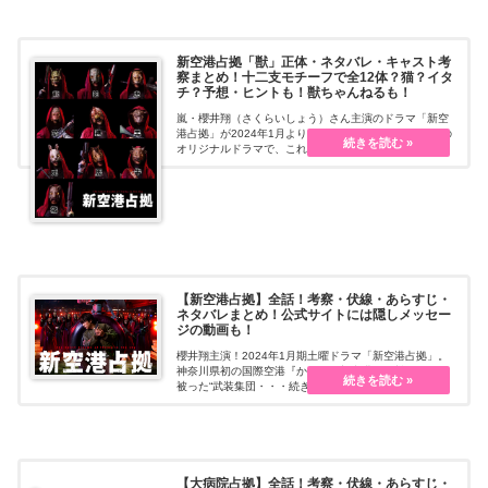
新空港占拠「獣」正体・ネタバレ・キャスト考
察まとめ！十二支モチーフで全12体？猫？イタ
チ？予想・ヒントも！獣ちゃんねるも！
嵐・櫻井翔（さくらいしょう）さん主演のドラマ「新空
港占拠」が2024年1月より放送しています！ 原作無しの
オリジナルドラマで、これからの展開が期待される作品
になっています。
【新空港占拠】全話！考察・伏線・あらすじ・
ネタバレまとめ！公式サイトには隠しメッセー
ジの動画も！
櫻井翔主演！2024年1月期土曜ドラマ「新空港占拠」。
神奈川県初の国際空港『かながわ新空港』を獣のお面を
被った“武装集団・・・続きを読む
【大病院占拠】全話！考察・伏線・あらすじ・