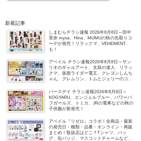
新着記事
しまむらチラシ速報 2026年8月8日～田中
里奈 mysa、Hina、MUMUの秋の先取りコ
ーデが発売！リラックマ、VEHEMENT..
も！
アベイル チラシ速報2026年8月8日～サン
リオのギャルアート、太鼓の達人、リラッ
クマ、仮面ライダー電王、クレヨンしんち
ゃん、グレムリン、トムとジェリーのコラ
ボや秋服が新発売！
バースデイ チラシ速報2026年8月8日～
KOGYARU、エンジェルブルー、パワーパ
フガールズ、トミカ、JRの電車などの秋の
子供服が新発売！
アベイル『リゼロ』コラボ！全商品・最新
の発売日・種類・品番・オンライン・再販
まとめ！取扱店はどこ？Tシャツ、バッ
グ、缶バッジ、マスコットチャームなどが