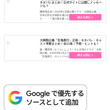
ネタバレまとめ！公式サイトには隠しメッセー
ジも？
櫻井翔主演！2023年1月期土曜ドラマ「大病院占拠」。
日本が誇る大病院を鬼のお面を被った“武装集団”が占拠し
た・・・！鬼の面を被った謎の武装集団が大病院を占拠
するオリジナルのタイムリミットバトルサスペンスで、
櫻井演じる休職中の捜査官らが人質の解放を目指して戦
う。ドラマの考察・伏線、気になるシーンなどをまとめ
ます。
大病院占拠「百鬼夜行」正体・ネタバレ・キャ
スト考察まとめ！全11体！予想・ヒントも！
嵐・櫻井翔（さくらいしょう）さん主演のドラマ「大病
院占拠」が2023年1月より放送しています！ 武装集団
「百鬼夜行」のメンバーは非公表となっています！ SNS
では鬼のキャスト予想が過熱！全10人（青鬼・赤鬼・白
鬼・黄鬼・黒鬼・灰鬼・桃鬼・橙鬼・茶鬼・緑鬼）+追加
の紫鬼の鬼の正体やヒント、予想などをまとめます！