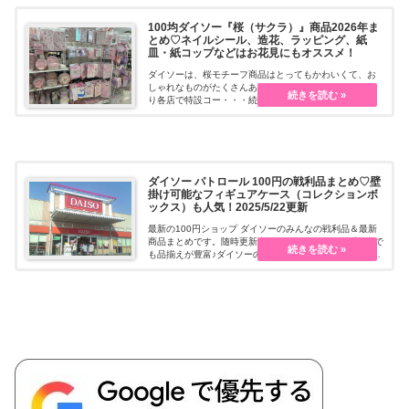
100均ダイソー『桜（サクラ）』商品2026年ま
とめ♡ネイルシール、造花、ラッピング、紙
皿・紙コップなどはお花見にもオススメ！
ダイソーは、桜モチーフ商品はとってもかわいくて、お
しゃれなものがたくさんあります！2024年も2月ころよ
り各店で特設コー・・・続きを読む
ダイソー パトロール 100円の戦利品まとめ♡壁
掛け可能なフィギュアケース（コレクションボ
ックス）も人気！2025/5/22更新
最新の100円ショップ ダイソーのみんなの戦利品＆最新
商品まとめです。随時更新中です。100円ショップの中で
も品揃えが豊富♪ダイソーのトレンドをチェックできま
す。