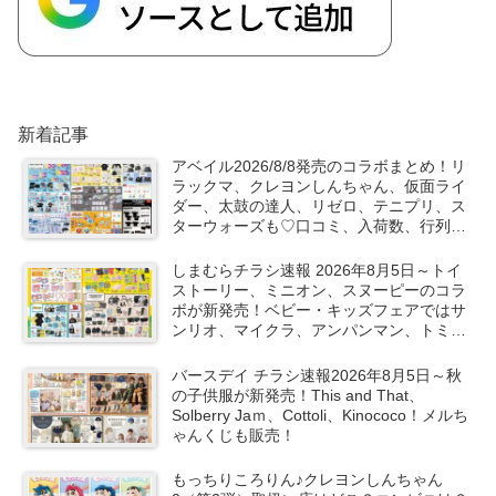
新着記事
アベイル2026/8/8発売のコラボまとめ！リ
ラックマ、クレヨンしんちゃん、仮面ライ
ダー、太鼓の達人、リゼロ、テニプリ、ス
ターウォーズも♡口コミ、入荷数、行列、
売り切れ、整理券は？
しまむらチラシ速報 2026年8月5日～トイ
ストーリー、ミニオン、スヌーピーのコラ
ボが新発売！ベビー・キッズフェアではサ
ンリオ、マイクラ、アンパンマン、トミカ
など秋の子供服も！
バースデイ チラシ速報2026年8月5日～秋
の子供服が新発売！This and That、
Solberry Jaｍ、Cottoli、Kinococo！メルち
ゃんくじも販売！
もっちりころりん♪クレヨンしんちゃん