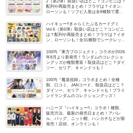
2（第2弾）取扱い店はどこ？コンビニは？
配列や再販売まとめ！フラゲは？イオン、
ローソンも！ソフビ人形は全8種類で選ん
で購入可能！
ハイキュー!!きゃらくたぶるカードグミ
Vol.6（第6弾）取扱い店はどこ？コンビニ
は？配列や再販売まとめ！フラゲは？イオ
ン、ローソンも！全31種類でシークレット
も！
100均『東方プロジェクト』コラボが2026
年8月より新発売！ランダムのコレクショ
ングッズが種類豊富！取扱店はどこ？ダイ
ソー、セリア、キャンドゥも！
100均『魔道祖師』コラボまとめ！全種
類、口コミ、JANコード、取扱店はどこ？
ダイソー、セリア、キャンドゥも！ブライ
ンドランダムのコレクショングッズ！
ハニーズ『ハイキュー!!』コラボ！種類、
販売方法、最新の発売日まとめ！アパレ
ル、バッグ、ニット帽、ハンカチなどが新
発売！店頭、オンラインも！