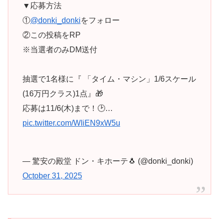
▼応募方法
①
@donki_donki
をフォロー
②この投稿をRP
※当選者のみDM送付
抽選で1名様に『 「タイム・マシン」1/6スケール
(16万円クラス)1点』🎁
応募は11/6(木)まで！🕑…
pic.twitter.com/WIiEN9xW5u
— 驚安の殿堂 ドン・キホーテ🐧 (@donki_donki)
October 31, 2025