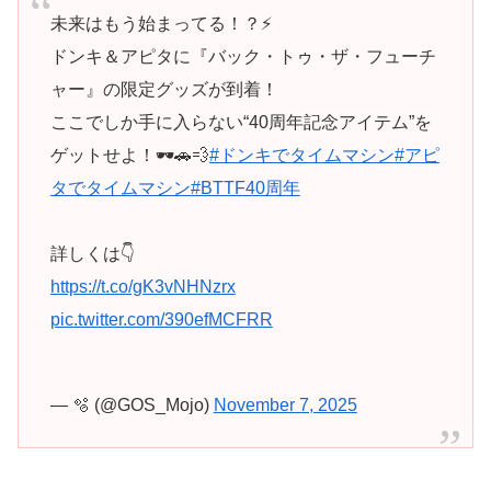
未来はもう始まってる！？⚡
ドンキ＆アピタに『バック・トゥ・ザ・フューチ
ャー』の限定グッズが到着！
ここでしか手に入らない“40周年記念アイテム”を
ゲットせよ！🕶️🚗💨
#ドンキでタイムマシン
#アピ
タでタイムマシン
#BTTF40周年
詳しくは👇
https://t.co/gK3vNHNzrx
pic.twitter.com/390efMCFRR
— 🫧 (@GOS_Mojo)
November 7, 2025