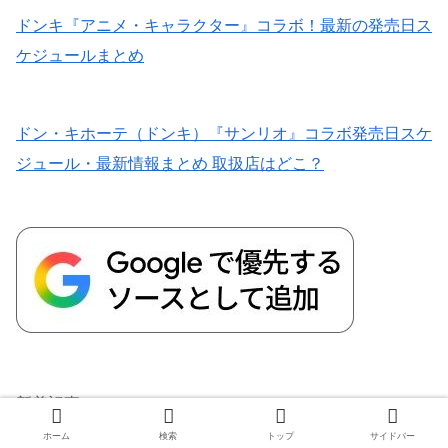
ドンキ『アニメ・キャラクター』コラボ！最新の発売日ス
ケジュールまとめ
ドン・キホーテ（ドンキ）『サンリオ』コラボ発売日スケ
ジュール・最新情報まとめ 取扱店はどこ？
新着記事
アベイル2026/8/8発売のコラボまとめ！リ
ホーム
検索
トップ
サイドバー