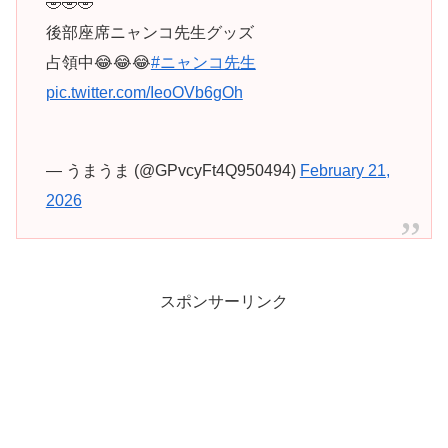
🤣🤣🤣
後部座席ニャンコ先生グッズ
占領中😂😂😂
#ニャンコ先生
pic.twitter.com/IeoOVb6gOh
— うまうま (@GPvcyFt4Q950494)
February 21,
2026
スポンサーリンク