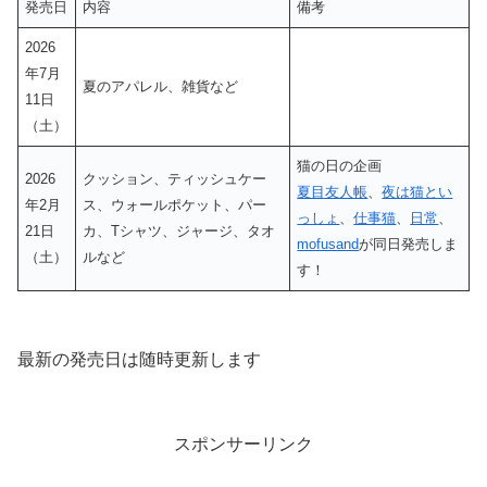
発売日
内容
備考
2026
年7月
夏のアパレル、雑貨など
11日
（土）
猫の日の企画
2026
クッション、ティッシュケー
夏目友人帳
、
夜は猫とい
年2月
ス、ウォールポケット、パー
っしょ
、
仕事猫
、
日常
、
21日
カ、Tシャツ、ジャージ、タオ
mofusand
が同日発売しま
（土）
ルなど
す！
最新の発売日は随時更新します
スポンサーリンク