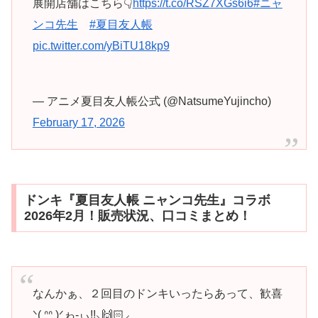
展開店舗はこちら👇
https://t.co/RSZ7XGs6i6
#ニャ
ンコ先生
#夏目友人帳
pic.twitter.com/yBiTU18kp9
— アニメ夏目友人帳公式 (@NatsumeYujincho)
February 17, 2026
ドンキ『夏目友人帳 ニャンコ先生』コラボ
2026年2月！販売状況、口コミまとめ！
なんかぁ、２回目のドンキいったらあって、歓喜
ᐠ( ᐢᐢ )ᐟゎ-ぃ!!⸜🙌🏻⸝