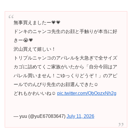
無事買えましたー💗💗
ドンキのニャンコ先生のお顔と手触りが本当に好
きー😭💗
沢山買えて嬉しい！
トリプルニャンコのアパレルを大急ぎで全サイズ
カゴに詰めてくご家族がいたから「自分今回はア
パレル買いません！ごゆっくりどうぞ！」のアピ
ールでのんびり先生のお顔選んできた☺️
どれもかわいいね☺️
pic.twitter.com/QbOozxNh2g
— yuu (@yuE67083647)
July 11, 2026