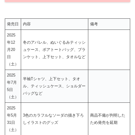
発売日
内容
備考
2025
年12
冬のアパレル、ぬいぐるみティッシ
月20
ュケース、ボアトートバッグ、ブラ
日
ンケット、上下セット、タオルなど
（土）
2025
半袖Tシャツ、上下セット、タオ
年7月
ル、ティッシュケース、ショルダー
5日
バッグなど
（土）
2025
年5月
3色のカラフルなソーダの描き下ろ
商品不備が判明した
31日
しイラストのグッズ
ため発売を延期
（土）