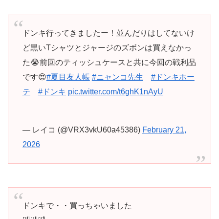
ドンキ行ってきましたー！並んだりはしてないけ
ど黒いTシャツとジャージのズボンは買えなかっ
た😭前回のティッシュケースと共に今回の戦利品
です😍
#夏目友人帳
#ニャンコ先生
#ドンキホー
テ
#ドンキ
pic.twitter.com/t6ghK1nAyU
— レイコ (@VRX3vkU60a45386)
February 21,
2026
ドンキで・・買っちゃいました