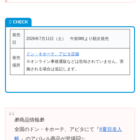
CHECK
発売
2026年7月11日（土） 午前9時より順次発売
日
ドン・キホーテ、アピタ店舗
発売
※オンライン事後通販などは告知されていません。実
場所
施される場合は追記します。
🎁商品情報🎁
全国のドン・キホーテ、アピタにて『
#夏目友人
帳
』のアパレル商品が登場🐱✨