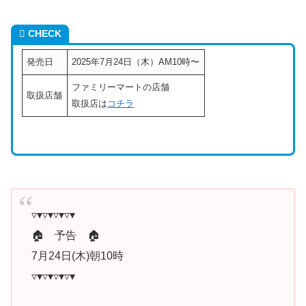
CHECK
発売日
2025年7月24日（木）AM10時〜
ファミリーマートの店舗
取扱店舗
取扱店は
コチラ
▿▾▿▾▿▾▿▾
🏠 予告 🏠
7月24日(木)朝10時
▿▾▿▾▿▾▿▾