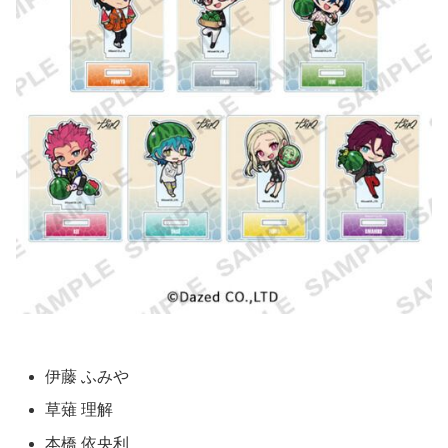
伊藤 ふみや
草薙 理解
本橋 依央利