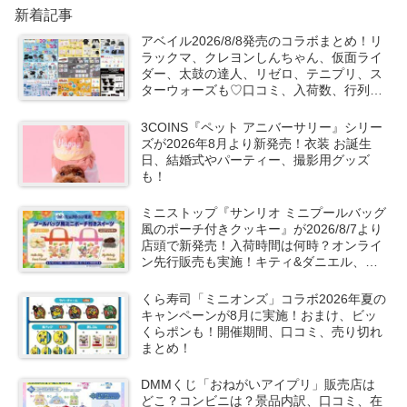
新着記事
アベイル2026/8/8発売のコラボまとめ！リ
ラックマ、クレヨンしんちゃん、仮面ライ
ダー、太鼓の達人、リゼロ、テニプリ、ス
ターウォーズも♡口コミ、入荷数、行列、
売り切れ、整理券は？
3COINS『ペット アニバーサリー』シリー
ズが2026年8月より新発売！衣装 お誕生
日、結婚式やパーティー、撮影用グッズ
も！
ミニストップ『サンリオ ミニプールバッグ
風のポーチ付きクッキー』が2026/8/7より
店頭で新発売！入荷時間は何時？オンライ
ン先行販売も実施！キティ&ダニエル、マ
イメロ＆クロミの2種類！
くら寿司「ミニオンズ」コラボ2026年夏の
キャンペーンが8月に実施！おまけ、ビッ
くらポンも！開催期間、口コミ、売り切れ
まとめ！
DMMくじ「おねがいアイプリ」販売店は
どこ？コンビニは？景品内訳、口コミ、在