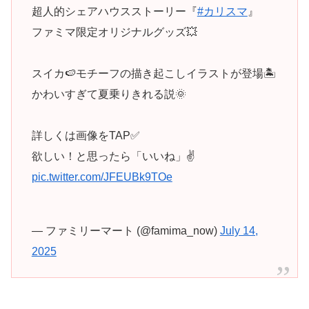
超人的シェアハウスストーリー『
#カリスマ
』
ファミマ限定オリジナルグッズ💥
スイカ🍉モチーフの描き起こしイラストが登場🏝️
かわいすぎて夏乗りきれる説🌞
詳しくは画像をTAP✅
欲しい！と思ったら「いいね」✌️
pic.twitter.com/JFEUBk9TOe
— ファミリーマート (@famima_now)
July 14,
2025