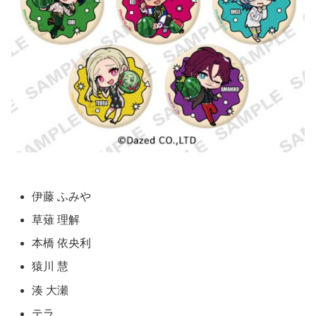
伊藤 ふみや
草薙 理解
本橋 依央利
猿川 慧
湊 大瀬
テラ