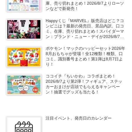
庫、売り切れまとめ！2026/8/7よりローソ
ンなどで新発売！
Happyくじ『MARVEL』販売店はどこ？コ
ンビニは？最新の発売日、景品内訳、口コ
ミ、在庫、売り切れまとめ！スパイダーマ
ン：ブランド・ニュー・デイが2026/8/7よ
りローソン、ファミマなどで新発売！
ポケモン！マックのハッピーセット2026年
8月おもちゃが登場！全12種類！種類、口
コミ、識別番号まとめ！第1弾は8月7日よ
り！
ココイチ『ちいかわ』コラボまとめ！
2026/8/7より第2弾！フィギュア、ステッ
カーおまけが店頭でもらえるキャンペー
ン！抽選でグッズも当たる！
注目イベント、発売日のカレンダー