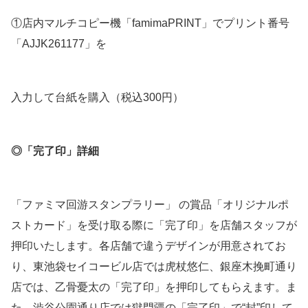
①店内マルチコピー機「famimaPRINT」でプリント番号
「AJJK261177」を
入力して台紙を購入（税込300円）
◎「完了印」詳細
「ファミマ回游スタンプラリー」 の賞品「オリジナルポ
ストカード」を受け取る際に「完了印」を店舗スタッフが
押印いたします。各店舗で違うデザインが用意されてお
り、東池袋セイコービル店では虎杖悠仁、銀座木挽町通り
店では、乙骨憂太の「完了印」を押印してもらえます。ま
た、渋谷公園通り店では獄門疆の「完了印」で“封”印して