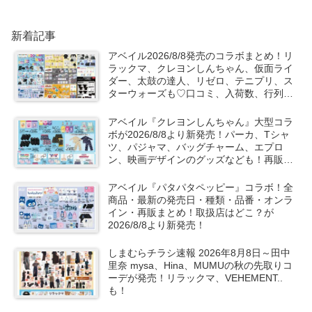
新着記事
アベイル2026/8/8発売のコラボまとめ！リ
ラックマ、クレヨンしんちゃん、仮面ライ
ダー、太鼓の達人、リゼロ、テニプリ、ス
ターウォーズも♡口コミ、入荷数、行列、
売り切れ、整理券は？
アベイル『クレヨンしんちゃん』大型コラ
ボが2026/8/8より新発売！パーカ、Tシャ
ツ、パジャマ、バッグチャーム、エプロ
ン、映画デザインのグッズなども！再販売
は？口コミ、売り切れ、入荷数、販売状
況！
アベイル『パタパタペッピー』コラボ！全
商品・最新の発売日・種類・品番・オンラ
イン・再販まとめ！取扱店はどこ？が
2026/8/8より新発売！
しまむらチラシ速報 2026年8月8日～田中
里奈 mysa、Hina、MUMUの秋の先取りコ
ーデが発売！リラックマ、VEHEMENT..
も！