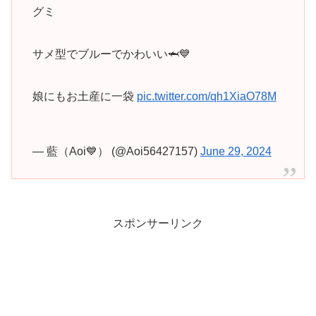
グミ
サメ型でブルーでかわいい🦈💙
娘にもお土産に一袋
pic.twitter.com/qh1XiaO78M
— 藍（Aoi💙） (@Aoi56427157)
June 29, 2024
スポンサーリンク