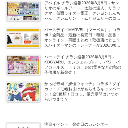
アベイル チラシ速報2026年8月8日～サン
リオのギャルアート、太鼓の達人、リラッ
クマ、仮面ライダー電王、クレヨンしんち
ゃん、グレムリン、トムとジェリーのコラ
ボや秋服が新発売！
バースデイ『MARVEL（マーベル）』コラ
ボ！全商品・最新の発売日・種類・品番・
オンライン・再販まとめ！取扱店はどこ？
スパイダーマンのトレーナーが2026/8/8よ
り新発売！
バースデイ チラシ速報2026年8月8日～
KOGYARU、エンジェルブルー、パワーパ
フガールズ、トミカ、JRの電車などの秋の
子供服が新発売！
かっぱ寿司『妖怪ウォッチ』コラボ！ダイ
カットメモ帳おまけがもらえるキャンペー
ン！全5種類！口コミ、販売期間はいつか
らいつまで？
注目イベント、発売日のカレンダー