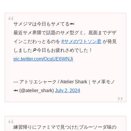
サメジマは今日もサメてる🦈
最近サメ界隈で話題のサメ型グミ。底面までデザ
インこだわっとるのを
#サメのワトソン君
が発見
しました🔎今日もお疲れさめでした！
pic.twitter.com/OcqUE6WNJi
— アトリエシャーク / Atelier Shark｜サメ革モノ
🦈 (@atelier_shark)
July 2, 2024
練習帰りにファミマで見つけたブルーソーダ味の