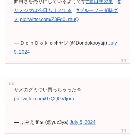
面白さを売りにしているようです
#春日井製菓
#
サメジマは今日もサメてる
#ブルーソーダ味グ
ミ
pic.twitter.com/Z3Fd0LrhuQ
— ＤｏｎＤｏｋｏオヤジ (@Dondokooyaji)
July
9, 2024
サメのグミつい買っちゃった☺️
pic.twitter.com/07QQGVfjom
— ふみえ👘🍙 (@yuz3ya)
July 5, 2024