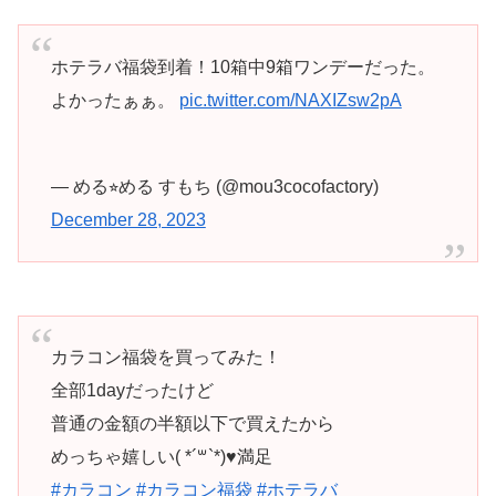
ホテラバ福袋到着！10箱中9箱ワンデーだった。
よかったぁぁ。
pic.twitter.com/NAXIZsw2pA
— める⭐︎める すもち (@mou3cocofactory)
December 28, 2023
カラコン福袋を買ってみた！
全部1dayだったけど
普通の金額の半額以下で買えたから
めっちゃ嬉しい(​ *´꒳`*​)♥️満足
#カラコン
#カラコン福袋
#ホテラバ