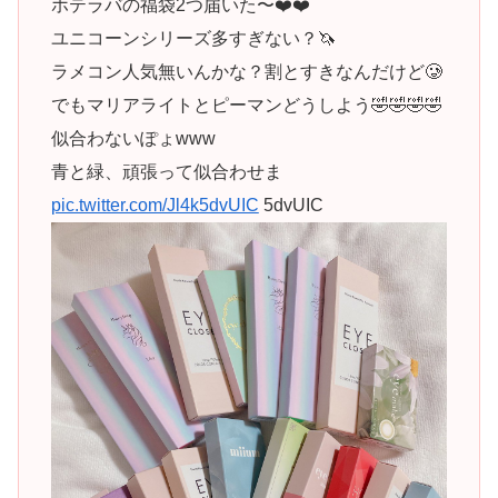
ホテラバの福袋2つ届いた〜❤️❤️
ユニコーンシリーズ多すぎない？🦄
ラメコン人気無いんかな？割とすきなんだけど🥲
でもマリアライトとピーマンどうしよう🤣🤣🤣🤣
似合わないぽょwww
青と緑、頑張って似合わせま
pic.twitter.com/Jl4k5dvUIC
5dvUIC