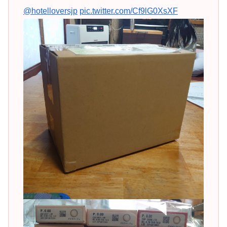
@hotelloversjp
pic.twitter.com/Cf9lG0XsXF