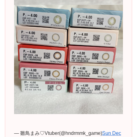
— 雛鳥まみ♡Vtuber(@hndrmmk_game)
Sun Dec