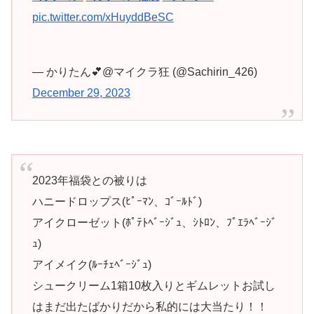
pic.twitter.com/xHuyddBeSC
— かりたん︎💕︎@マイクラ狂 (@Sachirin_426)
December 29, 2023
2023年福袋との被りは
ハニードロップス(ﾋﾟｰﾏﾝ、ｺﾞｰﾙﾄﾞ)
アイクローゼット(ﾎﾟﾃﾄﾍﾞｰｼﾞｭ、ｼﾄﾛﾝ、ﾌﾟｴﾗﾍﾞｰｼﾞ
ｭ)
アイメイク(ﾙｰﾁｪﾍﾞｰｼﾞｭ)
シュークリーム1箱10枚入りとギムレットお試し
はまだ出たばかりだから私的には大当たり！！