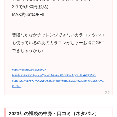
2点で5,980円(税込)
MAX約66%OFF!!
普段なかなかチャレンジできないカラコンやいつ
も使っているのあのカラコンがちょーお得にGET
できちゃうかも♪
https://hotellovers.jp/item/?
I=RehoQ&NR=1&gclid=CjwKCAiAkfucBhBBEiwAFjbkr2cAYOj5MD-
s2B3WQNdLHP9YAXI2WOSkQs4M9Aw1EJ5XdlQVN39eERoCuUMQAv
D_BwE
2023年の福袋の中身・口コミ（ネタバレ）