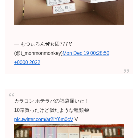
— もつぃろん🐒女囚777🏅
(@t_monmonmonkey)
Mon Dec 19 00:28:50
+0000 2022
カラコン ホテラバの福袋届いた！
10箱買ったけど似たような種類😂
pic.twitter.com/ar2lY6m0cV
V