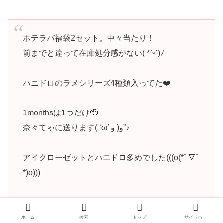
ホテラバ福袋2セット。中々当たり！
前までと違って在庫処分感がない( *ˊᵕˋ)ﾉ
ハニドロのラメシリーズ4種類入ってた❤️
1monthsは1つだけ🫡
奈々てゃに送ります( ‘ω’ و( و”♪
アイクローゼットとハニドロ多めでした(((o(*ﾟ▽ﾟ
*)o)))
#ホテラ
バ
#ホテラバ福
袋
pic.twitter.com/QK3f80hs8R
R
ホーム
検索
トップ
サイドバー