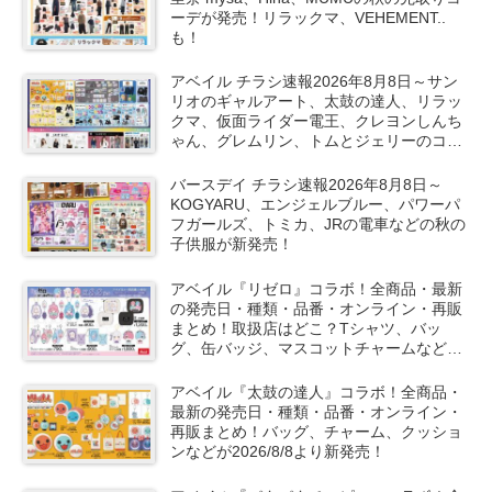
ーデが発売！リラックマ、VEHEMENT..
も！
アベイル チラシ速報2026年8月8日～サン
リオのギャルアート、太鼓の達人、リラッ
クマ、仮面ライダー電王、クレヨンしんち
ゃん、グレムリン、トムとジェリーのコラ
ボや秋服が新発売！
バースデイ チラシ速報2026年8月8日～
KOGYARU、エンジェルブルー、パワーパ
フガールズ、トミカ、JRの電車などの秋の
子供服が新発売！
アベイル『リゼロ』コラボ！全商品・最新
の発売日・種類・品番・オンライン・再販
まとめ！取扱店はどこ？Tシャツ、バッ
グ、缶バッジ、マスコットチャームなどが
2026/8/8より新発売！
アベイル『太鼓の達人』コラボ！全商品・
最新の発売日・種類・品番・オンライン・
再販まとめ！バッグ、チャーム、クッショ
ンなどが2026/8/8より新発売！