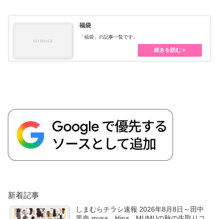
福袋
「福袋」の記事一覧です。
新着記事
しまむらチラシ速報 2026年8月8日～田中
里奈 mysa、Hina、MUMUの秋の先取りコ