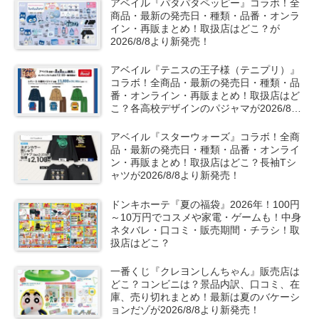
アベイル『パタパタペッピー』コラボ！全
商品・最新の発売日・種類・品番・オンラ
イン・再販まとめ！取扱店はどこ？が
2026/8/8より新発売！
アベイル『テニスの王子様（テニプリ）』
コラボ！全商品・最新の発売日・種類・品
番・オンライン・再販まとめ！取扱店はど
こ？各高校デザインのパジャマが2026/8/8
より新発売！
アベイル『スターウォーズ』コラボ！全商
品・最新の発売日・種類・品番・オンライ
ン・再販まとめ！取扱店はどこ？長袖Tシ
ャツが2026/8/8より新発売！
ドンキホーテ『夏の福袋』2026年！100円
～10万円でコスメや家電・ゲームも！中身
ネタバレ・口コミ・販売期間・チラシ！取
扱店はどこ？
一番くじ『クレヨンしんちゃん』販売店は
どこ？コンビニは？景品内訳、口コミ、在
庫、売り切れまとめ！最新は夏のバケーシ
ョンだゾが2026/8/8より新発売！