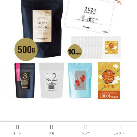
・森の雫 500g×1個
ホーム
検索
トップ
サイドバー
・エチオピアストロベリーモカ 200g×1 個