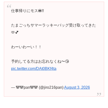
仕事帰りにモス🍔‼️
たまごっちサマーラッキーバッグ受け取ってきた
🫶💕
わーいわーい！！
予約してる方はお忘れなくね〜😘
pic.twitter.com/DAt0BKf4ta
— 🐼🐼pan🐼🐼 (@jiro216pan)
August 3, 2026