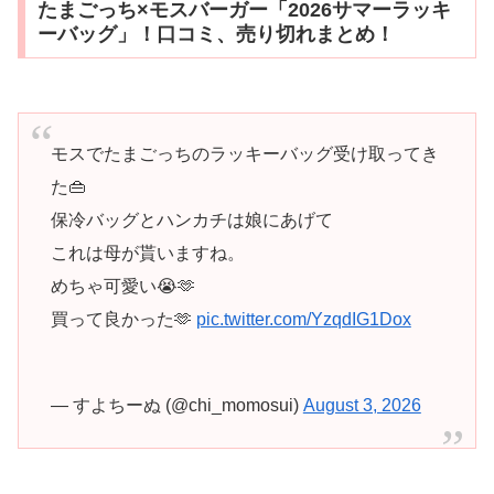
たまごっち×モスバーガー「2026サマーラッキ
ーバッグ」！口コミ、売り切れまとめ！
モスでたまごっちのラッキーバッグ受け取ってき
た👜
保冷バッグとハンカチは娘にあげて
これは母が貰いますね。
めちゃ可愛い😭🫶
買って良かった🫶
pic.twitter.com/YzqdIG1Dox
— すよちーぬ (@chi_momosui)
August 3, 2026