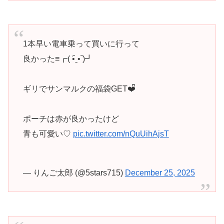
1本早い電車乗って買いに行って
良かった≡┏( •︠ˍ•︡ )┛
ギリでサンマルクの福袋GET❤️ᩚ
ポーチは赤が良かったけど
青も可愛い♡
pic.twitter.com/nQuUihAjsT
— りんご太郎 (@5stars715)
December 25, 2025