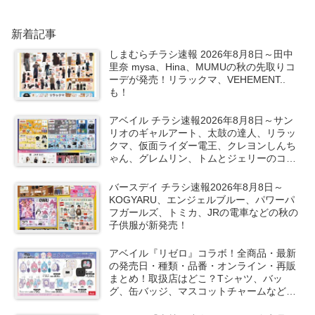
新着記事
しまむらチラシ速報 2026年8月8日～田中
里奈 mysa、Hina、MUMUの秋の先取りコ
ーデが発売！リラックマ、VEHEMENT..
も！
アベイル チラシ速報2026年8月8日～サン
リオのギャルアート、太鼓の達人、リラッ
クマ、仮面ライダー電王、クレヨンしんち
ゃん、グレムリン、トムとジェリーのコラ
ボや秋服が新発売！
バースデイ チラシ速報2026年8月8日～
KOGYARU、エンジェルブルー、パワーパ
フガールズ、トミカ、JRの電車などの秋の
子供服が新発売！
アベイル『リゼロ』コラボ！全商品・最新
の発売日・種類・品番・オンライン・再販
まとめ！取扱店はどこ？Tシャツ、バッ
グ、缶バッジ、マスコットチャームなどが
2026/8/8より新発売！