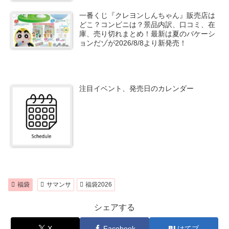
一番くじ『クレヨンしんちゃん』販売店は
どこ？コンビニは？景品内訳、口コミ、在
庫、売り切れまとめ！最新は夏のバケーシ
ョンだゾが2026/8/8より新発売！
注目イベント、発売日のカレンダー
福袋
サマンサ
福袋2026
シェアする
X
Facebook
はてブ