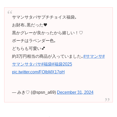
サマンサタバサプチチョイス福袋｡
お財布､黒だった🖤
黒かグレーが良かったから嬉しい！♡
ポーチはラベンダー色｡
どちらも可愛い💕
約3万円相当の商品が入っていました｡
#サマンサ
#
サマンサタバサ
#福袋
#福袋2025
pic.twitter.com/FOlbMX17pH
— みき♡ (@spsn_a69)
December 31, 2024