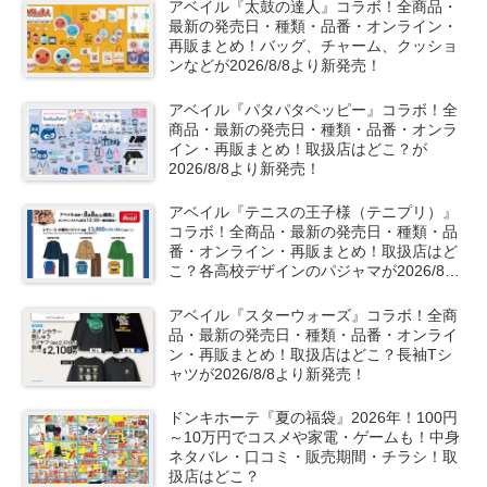
アベイル『太鼓の達人』コラボ！全商品・
最新の発売日・種類・品番・オンライン・
再販まとめ！バッグ、チャーム、クッショ
ンなどが2026/8/8より新発売！
アベイル『パタパタペッピー』コラボ！全
商品・最新の発売日・種類・品番・オンラ
イン・再販まとめ！取扱店はどこ？が
2026/8/8より新発売！
アベイル『テニスの王子様（テニプリ）』
コラボ！全商品・最新の発売日・種類・品
番・オンライン・再販まとめ！取扱店はど
こ？各高校デザインのパジャマが2026/8/8
より新発売！
アベイル『スターウォーズ』コラボ！全商
品・最新の発売日・種類・品番・オンライ
ン・再販まとめ！取扱店はどこ？長袖Tシ
ャツが2026/8/8より新発売！
ドンキホーテ『夏の福袋』2026年！100円
～10万円でコスメや家電・ゲームも！中身
ネタバレ・口コミ・販売期間・チラシ！取
扱店はどこ？