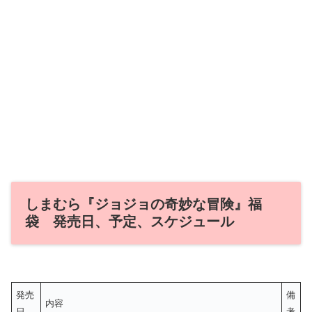
しまむら『ジョジョの奇妙な冒険』福
袋 発売日、予定、スケジュール
発売
備
内容
日
考