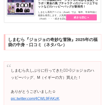
ラボ！黄金の風 ブチャラティのジャージ上下セ
ットなどのハッピーバッグが新発売！
しまむら系列アベイル（Avail）では、毎年、年末年始に
福袋を発売します。人気商品は売り切れ必至！アベイル
（Avail）・・・続きを読む
しまむら『ジョジョの奇妙な冒険』2025年の福
袋の中身・口コミ（ネタバレ）
しまむら久しぶりに行ってきた🤸‍♀️💨ジョジョのハ
ッピーバッグ、M（イギーの方）買えた！
ありがとうございました☺️
pic.twitter.com/4CWL9FAKzK