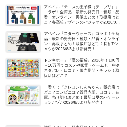
アベイル『テニスの王子様（テニプリ）』
コラボ！全商品・最新の発売日・種類・品
番・オンライン・再販まとめ！取扱店はど
こ？各高校デザインのパジャマが2026/8/8
より新発売！
アベイル『スターウォーズ』コラボ！全商
品・最新の発売日・種類・品番・オンライ
ン・再販まとめ！取扱店はどこ？長袖Tシ
ャツが2026/8/8より新発売！
ドンキホーテ『夏の福袋』2026年！100円
～10万円でコスメや家電・ゲームも！中身
ネタバレ・口コミ・販売期間・チラシ！取
扱店はどこ？
一番くじ『クレヨンしんちゃん』販売店は
どこ？コンビニは？景品内訳、口コミ、在
庫、売り切れまとめ！最新は夏のバケーシ
ョンだゾが2026/8/8より新発売！