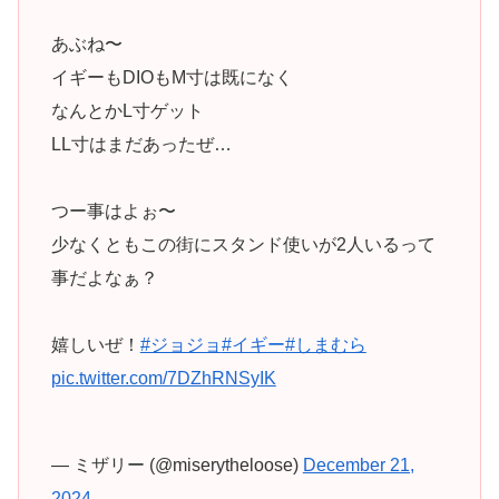
あぶね〜
イギーもDIOもM寸は既になく
なんとかL寸ゲット
LL寸はまだあったぜ…
つー事はよぉ〜
少なくともこの街にスタンド使いが2人いるって
事だよなぁ？
嬉しいぜ！
#ジョジョ
#イギー
#しまむら
pic.twitter.com/7DZhRNSyIK
— ミザリー (@miserytheloose)
December 21,
2024