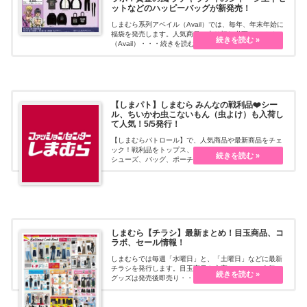
ットなどのハッピーバッグが新発売！
しまむら系列アベイル（Avail）では、毎年、年末年始に
福袋を発売します。人気商品は売り切れ必至！アベイル
（Avail）・・・続きを読む
【しまパト】しまむら みんなの戦利品❤️シー
ル、ちいかわ虫こないもん（虫よけ）も入荷し
て人気！5/5発行！
【しまむらパトロール】で、人気商品や最新商品をチェ
ック！戦利品をトップス、スカート・パンツ、ワンピ、
シューズ、バッグ、ポーチ、アクセサリー、小物、イン
テリア、キッズ・ベビーなどの種類ごとにまとめていま
す。Xやインスタなどから随時更新します。
しまむら【チラシ】最新まとめ！目玉商品、コ
ラボ、セール情報！
しまむらでは毎週「水曜日」と、「土曜日」などに最新
チラシを発行します。目玉商品も充実していて、人気の
グッズは発売後即売り・・・続きを読む