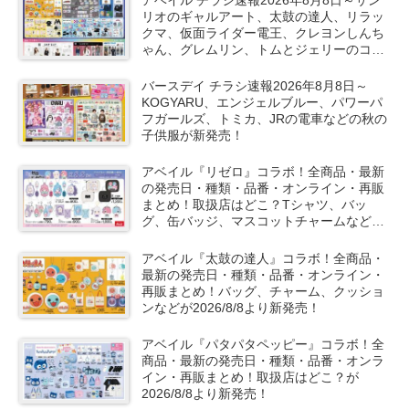
リオのギャルアート、太鼓の達人、リラッ
クマ、仮面ライダー電王、クレヨンしんち
ゃん、グレムリン、トムとジェリーのコラ
ボや秋服が新発売！
バースデイ チラシ速報2026年8月8日～
KOGYARU、エンジェルブルー、パワーパ
フガールズ、トミカ、JRの電車などの秋の
子供服が新発売！
アベイル『リゼロ』コラボ！全商品・最新
の発売日・種類・品番・オンライン・再販
まとめ！取扱店はどこ？Tシャツ、バッ
グ、缶バッジ、マスコットチャームなどが
2026/8/8より新発売！
アベイル『太鼓の達人』コラボ！全商品・
最新の発売日・種類・品番・オンライン・
再販まとめ！バッグ、チャーム、クッショ
ンなどが2026/8/8より新発売！
アベイル『パタパタペッピー』コラボ！全
商品・最新の発売日・種類・品番・オンラ
イン・再販まとめ！取扱店はどこ？が
2026/8/8より新発売！