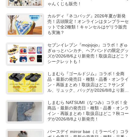
ゃんくじも販売！
カルディ『ネコバッグ』2026年夏が新発
売！店頭限定！オンラインはタンブラーセ
ットで全2種類！キャンセルはゲリラ販売
も実施？
セブンイレブン『mojojojo』コラボ！ぎゅ
ぎゅっとハンカチ、ヘアバンドの限定グッ
ズが2026/8/6より新発売！取扱店はどこ？
シークレットも！
しまむら『ゴールドジム』コラボ！全商
品・最新の発売日・種類・品番・オンライ
ン・再販まとめ！取扱店はどこ？サンダ
ル、リュック、バッグが2026/8/8より新発
売！
しまむら NATSUMI（なつみ）コラボ！全
商品・最新の発売日・種類・品番・オンラ
イン・再販まとめ！取扱店はどこ？秋コー
デが2026/8/8より新発売！
バースデイ mirror bae（ミラーベイ）コラ