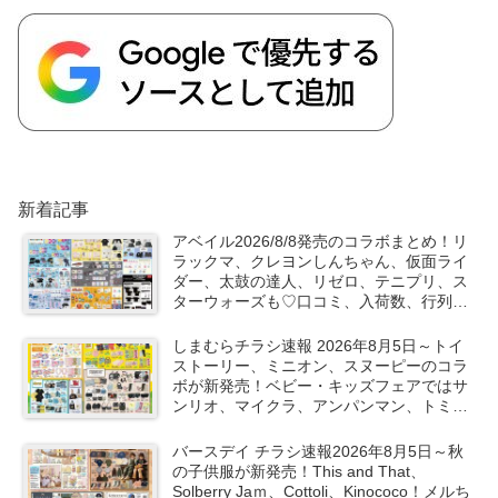
新着記事
アベイル2026/8/8発売のコラボまとめ！リ
ラックマ、クレヨンしんちゃん、仮面ライ
ダー、太鼓の達人、リゼロ、テニプリ、ス
ターウォーズも♡口コミ、入荷数、行列、
売り切れ、整理券は？
しまむらチラシ速報 2026年8月5日～トイ
ストーリー、ミニオン、スヌーピーのコラ
ボが新発売！ベビー・キッズフェアではサ
ンリオ、マイクラ、アンパンマン、トミカ
など秋の子供服も！
バースデイ チラシ速報2026年8月5日～秋
の子供服が新発売！This and That、
Solberry Jaｍ、Cottoli、Kinococo！メルち