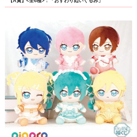
【A賞】<全6種>：「おすわりぬいぐるみ」