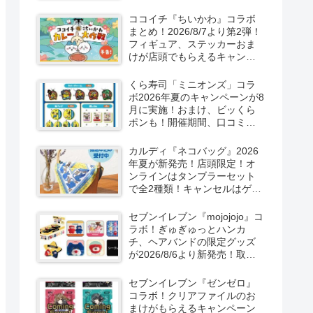
取扱店舗はどこ？東方
LostWordのプラモ風アクキ
ココイチ『ちいかわ』コラボ
ー、カラビナ、クリアファイ
まとめ！2026/8/7より第2弾！
ルが2026/8/7より新発売！
フィギュア、ステッカーおま
けが店頭でもらえるキャンペ
ーン！抽選でグッズも当た
る！
くら寿司「ミニオンズ」コラ
ボ2026年夏のキャンペーンが8
月に実施！おまけ、ビッくら
ポンも！開催期間、口コミ、
売り切れまとめ！
カルディ『ネコバッグ』2026
年夏が新発売！店頭限定！オ
ンラインはタンブラーセット
で全2種類！キャンセルはゲリ
ラ販売も実施！
セブンイレブン『mojojojo』コ
ラボ！ぎゅぎゅっとハンカ
チ、ヘアバンドの限定グッズ
が2026/8/6より新発売！取扱
店はどこ？シークレットも！
セブンイレブン『ゼンゼロ』
コラボ！クリアファイルのお
まけがもらえるキャンペーン