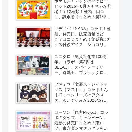
ポケモン！マックのハッピー
セット2026年8月おもちゃが登
場！全12種類！種類、口コ
ミ、識別番号まとめ！第1弾は
8月7日より！
ゴディバ『NANA』コラボ！種
類、発売日、販売店舗はど
こ？口コミまとめ！第1弾はグ
ッズ付きアイス、ショコリキ
サー、タンブラーが2026/8/7
より新発売！第2弾は限定チョ
ユニクロ『集英社創業100周
コレートなどが2026年10月？
年』コラボ！第3弾は
再販売は？
BLEACH、スパイファミリ
ー、遊戯王、ブラッククロー
バー、マッシュルの5作品13柄
の半袖Tシャツが2026/8/7より
ファミマ『文豪ストレイドッ
新発売！
グス（文スト）』コラボ！ん
まほっぺシリーズのアクス
タ、ぬいぐるみが2026/8/7～
新発売！取扱店はどこ？
ローソン「東方Project」コラ
ボのグッズ、キャンペーン、
最新の発売日まとめ！東ロ
ワ、東方ダンマクカグラも！