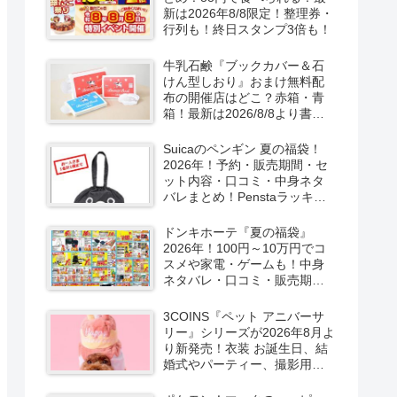
新は2026年8/8限定！整理券・
行列も！終日スタンプ3倍も！
牛乳石鹸『ブックカバー＆石
けん型しおり』おまけ無料配
布の開催店はどこ？赤箱・青
箱！最新は2026/8/8より書店
で実施！
Suicaのペンギン 夏の福袋！
2026年！予約・販売期間・セ
ット内容・口コミ・中身ネタ
バレまとめ！Penstaラッキー
バッグ2026Summerが
2026/8/8より新発売！
ドンキホーテ『夏の福袋』
2026年！100円～10万円でコ
スメや家電・ゲームも！中身
ネタバレ・口コミ・販売期
間・チラシ！取扱店はどこ？
3COINS『ペット アニバーサ
リー』シリーズが2026年8月よ
り新発売！衣装 お誕生日、結
婚式やパーティー、撮影用グ
ッズも！