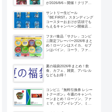
が2026/8/6～開催！クリアカ
ード付き明治チョコも新発
売！
サントリー生ビール
『BE:FIRST』スタンディング
コースターおまけが店頭でも
らえるキャンペーン開催店は
どこ？2026/8/4～コンビニ限
定で6種類！見分け方！セブ
フタバ食品「サクレ」コンビ
ン、ファミマ、ローソン、デ
ニ限定フレーバー2026年まと
イリーヤマザキ、ミニストッ
め！ローソンはスイカ、セブ
プなどで！クーラーバッグ
ンはパイン、コーラ、ファミ
も！
マはソルティライチ！種類・
口コミ！
夏の福袋2026年まとめ！飲
食、カフェ、雑貨、アパレル
などもお得！
コンビニ『無料引換券 レシー
トクーポン』今週のキャンペ
ーンまとめ！ローソン、ファ
ミマ、セブンイレブン、ミニ
ストップも！