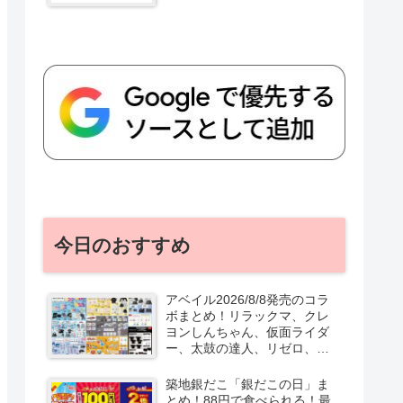
今日のおすすめ
アベイル2026/8/8発売のコラ
ボまとめ！リラックマ、クレ
ヨンしんちゃん、仮面ライダ
ー、太鼓の達人、リゼロ、テ
ニプリ、スターウォーズも♡
口コミ、入荷数、行列、売り
築地銀だこ「銀だこの日」ま
切れ、整理券は？
とめ！88円で食べられる！最