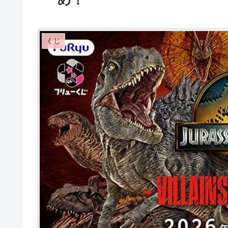
め！
くじ