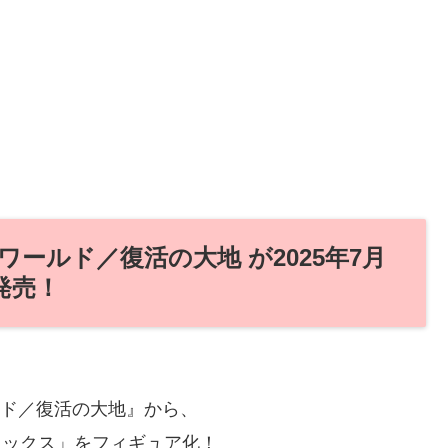
ールド／復活の大地 が2025年7月
発売！
ルド／復活の大地』から、
レックス」をフィギュア化！