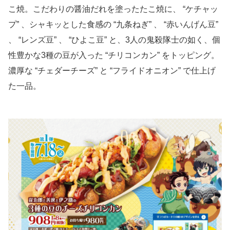
こ焼。こだわりの醤油だれを塗ったたこ焼に、 “ケチャッ
プ” 、シャキッとした食感の “九条ねぎ” 、 “赤いんげん豆”
、 “レンズ豆” 、 “ひよこ豆” と、3人の鬼殺隊士の如く、個
性豊かな3種の豆が入った “チリコンカン” をトッピング。
濃厚な “チェダーチーズ” と “フライドオニオン” で仕上げ
た一品。