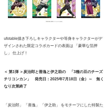
ufotable描き下ろしキャラクターや等身キャラクターがデ
ザインされた限定コラボカードの表面は 「豪華な箔押
し」 仕上げ！
＜ 第1弾 ＞炭治郎と善逸と伊之助の 「3種の豆のチーズ
チリコンカン」
発売日：2025年7月18日（金）～ 無く
なり次第終了
「炭治郎」 「善逸」 「伊之助」 をモチーフにした特製た