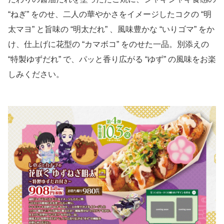
“ねぎ” をのせ、二人の華やかさをイメージしたコクの “明
太マヨ” と旨味の “明太だれ” 、風味豊かな “いりゴマ” をか
け、仕上げに花型の “カマボコ” をのせた一品。別添えの
“特製ゆずだれ” で、パッと香り広がる “ゆず” の風味をお楽
しみください。