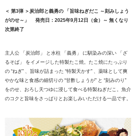
＜ 第3弾 ＞炭治郎と義勇の 「旨味ねぎだこ ～刻みしょう
がのせ～」
発売日：2025年9月12日（金）～ 無くなり
次第終了
主人公 「炭治郎」 と水柱 「義勇」 に馴染みの深い 「ざ
るそば」 をイメージした特製たこ焼。たこ焼にたっぷり
の “ねぎ” 、旨味が詰まった “特製天かす” 、薬味として爽
やかな味と食感の細切りの “甘酢しょうが” と “刻みのり”
をのせ、おろし天つゆに浸して食べる特製ねぎだこ。魚介
のコクと旨味をさっぱりとお楽しみいただける一品です。