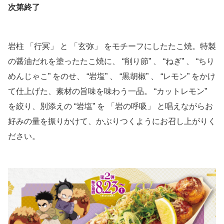
次第終了
岩柱 「行冥」 と 「玄弥」 をモチーフにしたたこ焼。特製
の醤油だれを塗ったたこ焼に、 “削り節” 、 “ねぎ” 、 “ちり
めんじゃこ” をのせ、 “岩塩” 、 “黒胡椒” 、 “レモン” をかけ
て仕上げた、素材の旨味を味わう一品。 “カットレモン”
を絞り、別添えの “岩塩” を 「岩の呼吸」 と唱えながらお
好みの量を振りかけて、かぶりつくようにお召し上がりく
ださい。