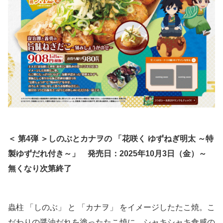
＜ 第4弾 ＞しのぶとカナヲの 「花咲く ゆずねぎ明太 ～特
製ゆずだれ付き～」
発売日：2025年10月3日（金）～
無くなり次第終了
蟲柱 「しのぶ」 と 「カナヲ」 をイメージしたたこ焼。こ
だわりの醤油だれを塗ったたこ焼に、シャキシャキ食感の