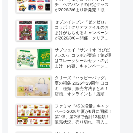
チ、ヘアバンドの限定グッズ
が2026/8/6より新発売！取扱
店はどこ？シークレットも！
セブンイレブン『ゼンゼロ』
コラボ！クリアファイルのお
まけがもらえるキャンペーン
が2026/8/6～開催！クリアカ
ード付き明治チョコも新発
売！
サブウェイ『サンリオ はぴだ
んぶい』コラボが実施！第2弾
はフレークシールセットのお
まけ！内容、キャンペーンま
とめ！
タリーズ『ハッピーバッグ』
夏の福袋 2026年29周年 口コ
ミ、種類、販売方法まとめ！
店頭、オンラインも！店頭と
オンラインで！
ファミマ『45％増量』キャン
ペーン2026年夏が8月に開催！
第1弾、第2弾で合計13種類！
販売状況、売り切れ、再入荷
は？