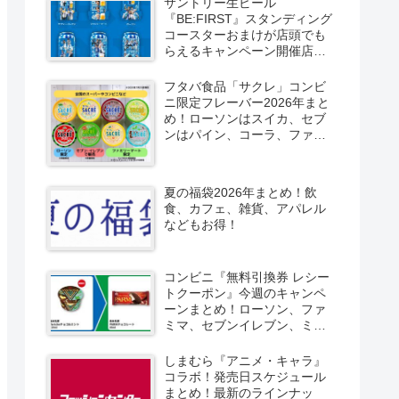
サントリー生ビール
『BE:FIRST』スタンディング
コースターおまけが店頭でも
らえるキャンペーン開催店は
どこ？2026/8/4～コンビニ限
定で6種類！見分け方！セブ
フタバ食品「サクレ」コンビ
ン、ファミマ、ローソン、デ
ニ限定フレーバー2026年まと
イリーヤマザキ、ミニストッ
め！ローソンはスイカ、セブ
プなどで！クーラーバッグ
ンはパイン、コーラ、ファミ
も！
マはソルティライチ！種類・
口コミ！
夏の福袋2026年まとめ！飲
食、カフェ、雑貨、アパレル
などもお得！
コンビニ『無料引換券 レシー
トクーポン』今週のキャンペ
ーンまとめ！ローソン、ファ
ミマ、セブンイレブン、ミニ
ストップも！
しまむら『アニメ・キャラ』
コラボ！発売日スケジュール
まとめ！最新のラインナッ