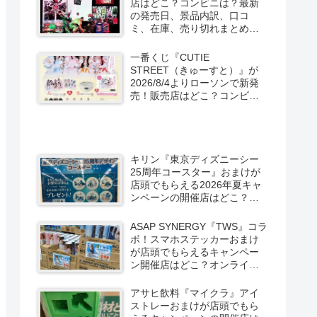
店はどこ？コンビニは？最新
の発売日、景品内訳、口コ
ミ、在庫、売り切れまとめ！
スパイダーマン：ブランド・
ニュー・デイが2026/8/7より
一番くじ『CUTIE
ローソン、ファミマなどで新
STREET（きゅーすと）』が
発売！
2026/8/4よりローソンで新発
売！販売店はどこ？コンビニ
は？景品内訳、口コミ、在
庫、売り切れまとめ！コンビ
ニではキャンペーンも？しま
むら系列アベイルも！
キリン『東京ディズニーシー
25周年コースター』おまけが
店頭でもらえる2026年夏キャ
ンペーンの開催店はどこ？全6
種類でグーフィー、ドナル
ド、チップとデールなども！
ASAP SYNERGY『TWS』コラ
ボ！スマホステッカーおまけ
が店頭でもらえるキャンペー
ン開催店はどこ？オンライン
はグッズも！限定缶もドンキ
などで新発売！
アサヒ飲料『マイクラ』アイ
ストレーおまけが店頭でもら