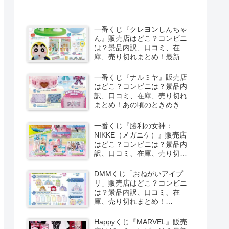
一番くじ『クレヨンしんちゃ
ん』販売店はどこ？コンビニ
は？景品内訳、口コミ、在
庫、売り切れまとめ！最新は
夏のバケーションだゾが
2026/8/8より新発売！
一番くじ『ナルミヤ』販売店
はどこ？コンビニは？景品内
訳、口コミ、在庫、売り切れ
まとめ！あの頃のときめきメ
モリーズが2026/8/8よりファ
ミマで新発売！しまむら系列
一番くじ『勝利の女神：
のアベイルも！
NIKKE（メガニケ）』販売店
はどこ？コンビニは？景品内
訳、口コミ、在庫、売り切れ
まとめ！最新は
CHAPTER8（第8弾）が
DMMくじ「おねがいアイプ
2026/8/8より新発売！
リ」販売店はどこ？コンビニ
は？景品内訳、口コミ、在
庫、売り切れまとめ！
2026/8/7よりローソンなどで
新発売！
Happyくじ『MARVEL』販売