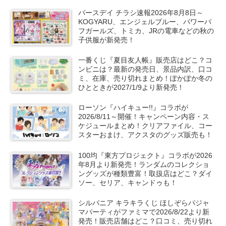
ボや秋服が新発売！
バースデイ チラシ速報2026年8月8日～
KOGYARU、エンジェルブルー、パワーパ
フガールズ、トミカ、JRの電車などの秋の
子供服が新発売！
一番くじ『夏目友人帳』販売店はどこ？コ
ンビニは？最新の発売日、景品内訳、口コ
ミ、在庫、売り切れまとめ！ぽかぽか冬の
ひとときが2027/1/9より新発売！
ローソン『ハイキュー!!』コラボが
2026/8/11～開催！キャンペーン内容・ス
ケジュールまとめ！クリアファイル、コー
スターおまけ、アクスタのグッズ販売も！
100均『東方プロジェクト』コラボが2026
年8月より新発売！ランダムのコレクショ
ングッズが種類豊富！取扱店はどこ？ダイ
ソー、セリア、キャンドゥも！
シルバニア キラキラくじ ほしぞらパジャ
マパーティがファミマで2026/8/22より新
発売！販売店舗はどこ？口コミ、売り切れ