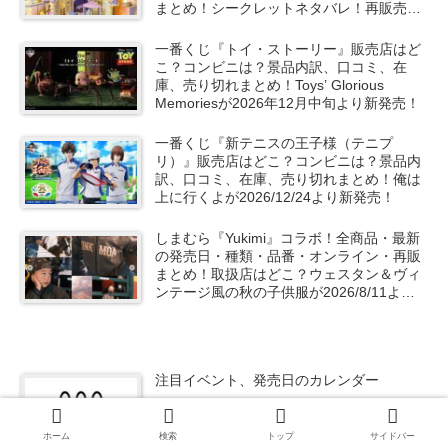
まとめ！シークレットネタバレ！再販売
は？
一番くじ『トイ・ストーリー』販売店はど
こ？コンビニは？景品内訳、口コミ、在
庫、売り切れまとめ！Toys’ Glorious
Memoriesが2026年12月中旬より新発売！
一番くじ『新テニスの王子様（テニプ
リ）』販売店はどこ？コンビニは？景品内
訳、口コミ、在庫、売り切れまとめ！俺は
上に行くよが2026/12/24より新発売！
しまむら『Yukimi』コラボ！全商品・最新
の発売日・種類・品番・オンライン・再販
まとめ！取扱店はどこ？ウェスタン＆ヴィ
ンテージ風の秋の子供服が2026/8/11より
新発売！PUNK MOA（パンクモア）！
注目イベント、発売日のカレンダー
ホーム
検索
トップ
サイドバー