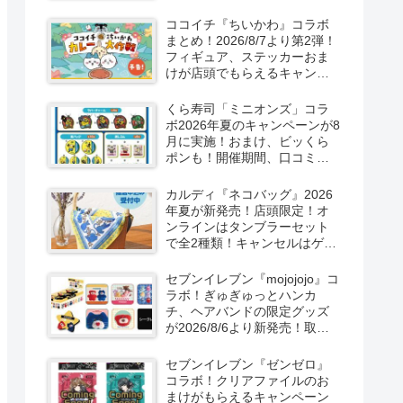
取扱店舗はどこ？東方
LostWordのプラモ風アクキ
ココイチ『ちいかわ』コラボ
ー、カラビナ、クリアファイ
まとめ！2026/8/7より第2弾！
ルが2026/8/7より新発売！
フィギュア、ステッカーおま
けが店頭でもらえるキャンペ
ーン！抽選でグッズも当た
る！
くら寿司「ミニオンズ」コラ
ボ2026年夏のキャンペーンが8
月に実施！おまけ、ビッくら
ポンも！開催期間、口コミ、
売り切れまとめ！
カルディ『ネコバッグ』2026
年夏が新発売！店頭限定！オ
ンラインはタンブラーセット
で全2種類！キャンセルはゲリ
ラ販売も実施！
セブンイレブン『mojojojo』コ
ラボ！ぎゅぎゅっとハンカ
チ、ヘアバンドの限定グッズ
が2026/8/6より新発売！取扱
店はどこ？シークレットも！
セブンイレブン『ゼンゼロ』
コラボ！クリアファイルのお
まけがもらえるキャンペーン