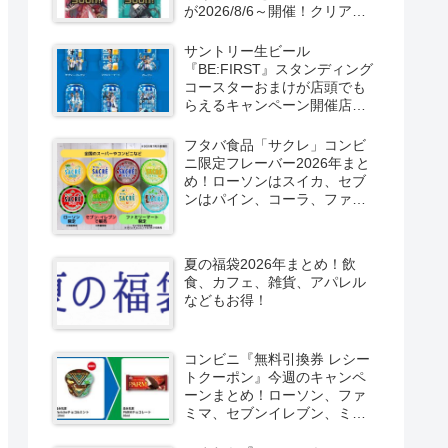
が2026/8/6～開催！クリアカ
ード付き明治チョコも新発
売！
サントリー生ビール
『BE:FIRST』スタンディング
コースターおまけが店頭でも
らえるキャンペーン開催店は
どこ？2026/8/4～コンビニ限
定で6種類！見分け方！セブ
フタバ食品「サクレ」コンビ
ン、ファミマ、ローソン、デ
ニ限定フレーバー2026年まと
イリーヤマザキ、ミニストッ
め！ローソンはスイカ、セブ
プなどで！クーラーバッグ
ンはパイン、コーラ、ファミ
も！
マはソルティライチ！種類・
口コミ！
夏の福袋2026年まとめ！飲
食、カフェ、雑貨、アパレル
などもお得！
コンビニ『無料引換券 レシー
トクーポン』今週のキャンペ
ーンまとめ！ローソン、ファ
ミマ、セブンイレブン、ミニ
ストップも！