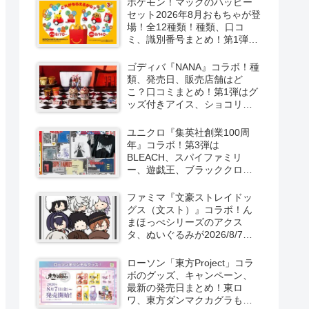
ポケモン！マックのハッピー
セット2026年8月おもちゃが登
場！全12種類！種類、口コ
ミ、識別番号まとめ！第1弾は
8月7日より！
ゴディバ『NANA』コラボ！種
類、発売日、販売店舗はど
こ？口コミまとめ！第1弾はグ
ッズ付きアイス、ショコリキ
サー、タンブラーが2026/8/7
より新発売！第2弾は限定チョ
ユニクロ『集英社創業100周
コレートなどが2026年10月？
年』コラボ！第3弾は
再販売は？
BLEACH、スパイファミリ
ー、遊戯王、ブラッククロー
バー、マッシュルの5作品13柄
の半袖Tシャツが2026/8/7より
ファミマ『文豪ストレイドッ
新発売！
グス（文スト）』コラボ！ん
まほっぺシリーズのアクス
タ、ぬいぐるみが2026/8/7～
新発売！取扱店はどこ？
ローソン「東方Project」コラ
ボのグッズ、キャンペーン、
最新の発売日まとめ！東ロ
ワ、東方ダンマクカグラも！