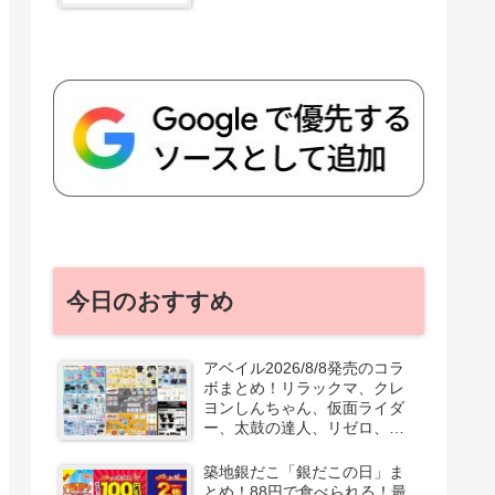
今日のおすすめ
アベイル2026/8/8発売のコラ
ボまとめ！リラックマ、クレ
ヨンしんちゃん、仮面ライダ
ー、太鼓の達人、リゼロ、テ
ニプリ、スターウォーズも♡
口コミ、入荷数、行列、売り
築地銀だこ「銀だこの日」ま
切れ、整理券は？
とめ！88円で食べられる！最