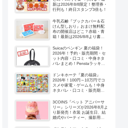
新は2026年8/8限定！整理券・
行列も！終日スタンプ3倍も！
牛乳石鹸『ブックカバー＆石
けん型しおり』おまけ無料配
布の開催店はどこ？赤箱・青
箱！最新は2026/8/8より書店
で実施！
Suicaのペンギン 夏の福袋！
2026年！予約・販売期間・セ
ット内容・口コミ・中身ネタ
バレまとめ！Penstaラッキー
バッグ2026Summerが
2026/8/8より新発売！
ドンキホーテ『夏の福袋』
2026年！100円～10万円でコ
スメや家電・ゲームも！中身
ネタバレ・口コミ・販売期
間・チラシ！取扱店はどこ？
3COINS『ペット アニバーサ
リー』シリーズが2026年8月よ
り新発売！衣装 お誕生日、結
婚式やパーティー、撮影用グ
ッズも！