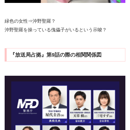
緑色の女性⇒沖野聖羅？
沖野聖羅を操っている傀儡子がいるという示唆？
『放送局占拠』第9話の際の相関関係図