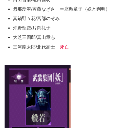
忽那翡翠/齊藤なぎさ ⇒座敷童子（妖と判明）
真鍋野々花/宮部のぞみ
沖野聖羅/片岡礼子
大芝三四郎/真山章志
三河龍太郎/北代高士
死亡