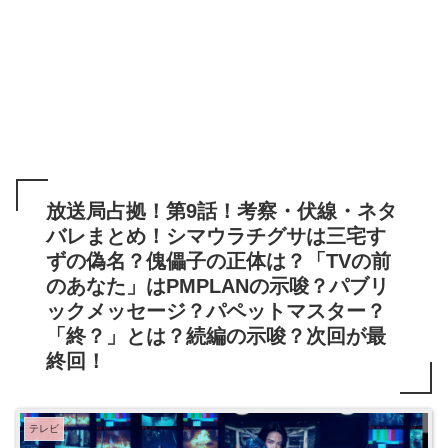
放送局占拠！第9話！考察・伏線・ネタ
バレまとめ！シマウラチグサは三宅す
ずの偽名？傀儡子の正体は？「TVの前
のあなた」はPMPLANの示唆？パブリ
ックメッセージ？パペットマスター？
「終？」とは？続編の示唆？次回が最
終回！
テレビ