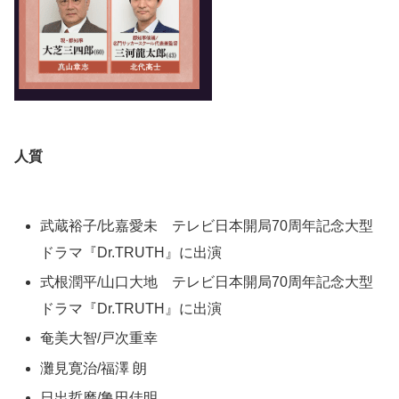
人質
武蔵裕子/比嘉愛未 テレビ日本開局70周年記念大型
ドラマ『Dr.TRUTH』に出演
式根潤平/山口大地 テレビ日本開局70周年記念大型
ドラマ『Dr.TRUTH』に出演
奄美大智/戸次重幸
灘見寛治/福澤 朗
日出哲磨/亀田佳明