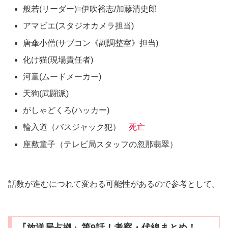
般若(リーダー)=伊吹裕志/加藤清史郎
アマビエ(スタジオカメラ担当)
唐傘小僧(サブコン《副調整室》担当)
化け猫(現場責任者)
河童(ムードメーカー)
天狗(武闘派)
がしゃどくろ(ハッカー)
輪入道（バスジャック犯）
死亡
座敷童子（テレビ局スタッフの忽那翡翠）
話数が進むにつれて変わる可能性があるので参考として。
『放送局占拠』第9話！考察・伏線まとめ！