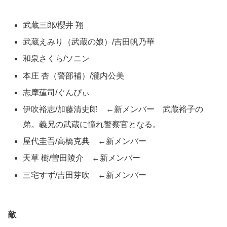
武蔵三郎/櫻井 翔
武蔵えみり（武蔵の娘）/吉田帆乃華
和泉さくら/ソニン
本庄 杏（警部補）/瀧内公美
志摩蓮司/ぐんぴぃ
伊吹裕志/加藤清史郎 ←新メンバー 武蔵裕子の
弟。義兄の武蔵に憧れ警察官となる。
屋代圭吾/高橋克典 ←新メンバー
天草 樹/曽田陵介 ←新メンバー
三宅すず/吉田芽吹 ←新メンバー
敵