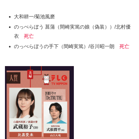
大和耕一/菊池風磨
のっぺらぼう 菖蒲（間崎実篤の娘（偽装））/北村優
衣
死亡
のっぺらぼうの手下（間崎実篤）/谷川昭一朗
死亡