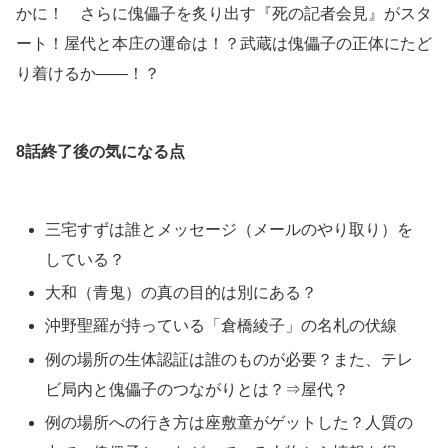
かに！ さらに傀儡子を炙り出す『死の記者会見』がスタ
ート！屋代と本庄の運命は！？武蔵は傀儡子の正体にたど
り着けるか――！？
8話終了後の気になる点
三宅すずは誰とメッセージ（メールのやり取り）を
している？
大和（青鬼）の真の目的は別にある？
沖野聖羅が持っている「倉橋綾子」の名札の伏線
例の場所の生体認証は誰のものが必要？また、テレ
ビ局内と傀儡子のつながりとは？⇒屋代？
例の場所への行き方は座敷童がゲットした？人質の