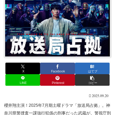
X
Facebook
はてブ
LINE
Pinterest
コピー
2025.09.20
櫻井翔主演！2025年7月期土曜ドラマ「放送局占拠」。神
奈川県警捜査一課強行犯係の刑事だった武蔵が、警視庁刑