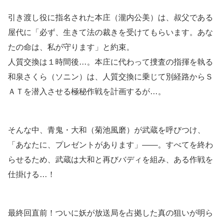
引き渡し役に指名された本庄（瀧内公美）は、叔父である
屋代に「必ず、生きて法の裁きを受けてもらいます。あな
たの命は、私が守ります」と約束。
人質交換は１時間後…。本庄に代わって捜査の指揮を執る
和泉さくら（ソニン）は、人質交換に乗じて別経路からＳ
ＡＴを潜入させる極秘作戦を計画するが…。
そんな中、青鬼・大和（菊池風磨）が武蔵を呼びつけ、
「あなたに、プレゼントがあります」――。すべてを終わ
らせるため、武蔵は大和と再びバディを組み、ある作戦を
仕掛ける…！
最終回直前！ついに妖が放送局を占拠した真の狙いが明ら