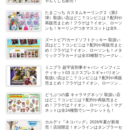
ゃんくじも販売！
たまごっち カスタムキーリング２（第2
弾）取扱い店はどこ？コンビニは？配列や
再販売まとめ！フラゲは？イオン、ローソ
ンも！キーリングつきマスコットは全9種
類でシークレットも！
ズートピア/カードソフトクッキー 取扱い
店はどこ？コンビニは？配列や再販売まと
め！フラゲは？イオン、ローソンも！メタ
リックプラカードは全33種類でシークレッ
トも！
ミニプラ 超宇宙刑事ギャバン インフィニ
ティキット03 エクスプレスギャバリオン
取扱い店はどこ？コンビニは？配列や再販
売まとめ！フラゲは？イオン、ローソン
も！選んで購入可能！
どうぶつの森 キャラマグネッツ 取扱い店
はどこ？コンビニは？配列や再販売まと
め！フラゲは？イオン、ローソンも！マグ
ネットは全24種類でシークレットも！
カルディ『ネコバッグ』2026年夏が新発
売！店頭限定！オンラインはタンブラーセ