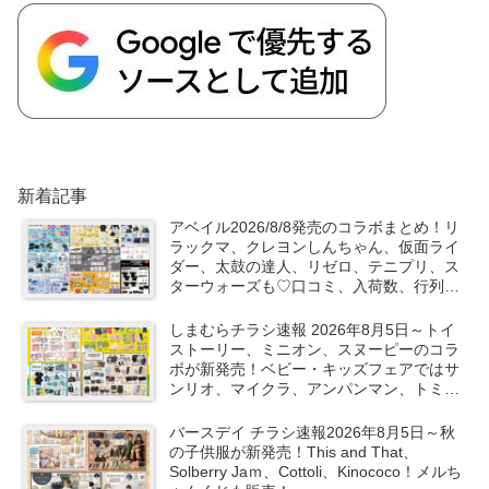
新着記事
アベイル2026/8/8発売のコラボまとめ！リ
ラックマ、クレヨンしんちゃん、仮面ライ
ダー、太鼓の達人、リゼロ、テニプリ、ス
ターウォーズも♡口コミ、入荷数、行列、
売り切れ、整理券は？
しまむらチラシ速報 2026年8月5日～トイ
ストーリー、ミニオン、スヌーピーのコラ
ボが新発売！ベビー・キッズフェアではサ
ンリオ、マイクラ、アンパンマン、トミカ
など秋の子供服も！
バースデイ チラシ速報2026年8月5日～秋
の子供服が新発売！This and That、
Solberry Jaｍ、Cottoli、Kinococo！メルち