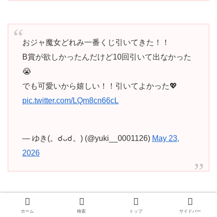
おジャ魔女どれみ一番くじ引いてきた！！
B賞が欲しかったんだけど10回引いて出なかった
😭
でも可愛いから嬉しい！！引いてよかった💖
pic.twitter.com/LQm8cn66cL
— ゆき(。☌ᴗ☌。) (@yuki__0001126)
May 23,
2026
ホーム
検索
トップ
サイドバー
やばっ！