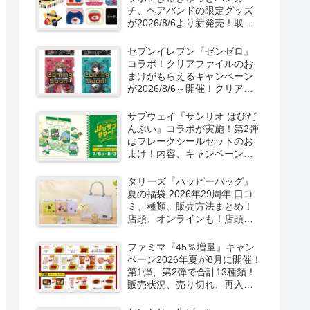
チ、ヘアバンドの限定グッズ
が2026/8/6より新発売！取扱
店はどこ？シークレットも！
セブンイレブン『ゼンゼロ』
コラボ！クリアファイルのお
まけがもらえるキャンペーン
が2026/8/6～開催！クリアカ
ード付き明治チョコも新発
売！
サブウェイ『サンリオ はぴだ
んぶい』コラボが実施！第2弾
はフレークシールセットのお
まけ！内容、キャンペーンま
とめ！
タリーズ『ハッピーバッグ』
夏の福袋 2026年29周年 口コ
ミ、種類、販売方法まとめ！
店頭、オンラインも！店頭と
オンラインで！
ファミマ『45％増量』キャン
ペーン2026年夏が8月に開催！
第1弾、第2弾で合計13種類！
販売状況、売り切れ、再入荷
は？