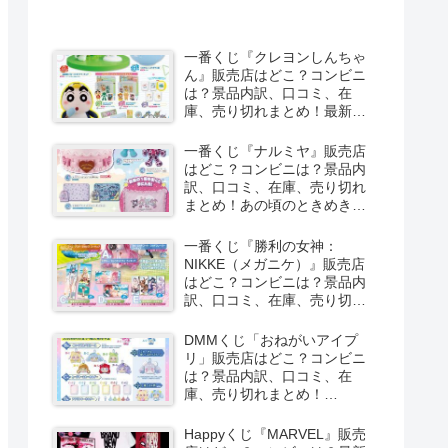
一番くじ『クレヨンしんちゃ
ん』販売店はどこ？コンビニ
は？景品内訳、口コミ、在
庫、売り切れまとめ！最新は
夏のバケーションだゾが
2026/8/8より新発売！
一番くじ『ナルミヤ』販売店
はどこ？コンビニは？景品内
訳、口コミ、在庫、売り切れ
まとめ！あの頃のときめきメ
モリーズが2026/8/8よりファ
ミマで新発売！しまむら系列
一番くじ『勝利の女神：
のアベイルも！
NIKKE（メガニケ）』販売店
はどこ？コンビニは？景品内
訳、口コミ、在庫、売り切れ
まとめ！最新は
CHAPTER8（第8弾）が
DMMくじ「おねがいアイプ
2026/8/8より新発売！
リ」販売店はどこ？コンビニ
は？景品内訳、口コミ、在
庫、売り切れまとめ！
2026/8/7よりローソンなどで
新発売！
Happyくじ『MARVEL』販売