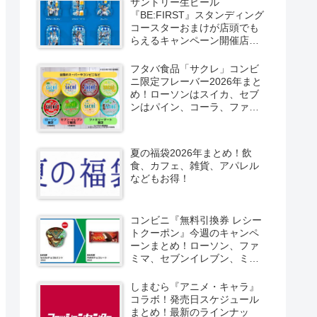
サントリー生ビール
『BE:FIRST』スタンディング
コースターおまけが店頭でも
らえるキャンペーン開催店は
どこ？2026/8/4～コンビニ限
定で6種類！見分け方！セブ
フタバ食品「サクレ」コンビ
ン、ファミマ、ローソン、デ
ニ限定フレーバー2026年まと
イリーヤマザキ、ミニストッ
め！ローソンはスイカ、セブ
プなどで！クーラーバッグ
ンはパイン、コーラ、ファミ
も！
マはソルティライチ！種類・
口コミ！
夏の福袋2026年まとめ！飲
食、カフェ、雑貨、アパレル
などもお得！
コンビニ『無料引換券 レシー
トクーポン』今週のキャンペ
ーンまとめ！ローソン、ファ
ミマ、セブンイレブン、ミニ
ストップも！
しまむら『アニメ・キャラ』
コラボ！発売日スケジュール
まとめ！最新のラインナッ