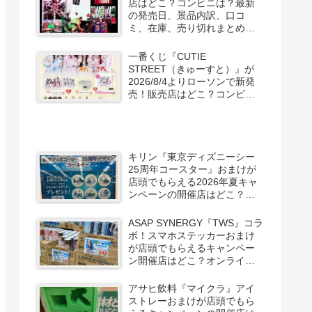
店はどこ？コンビニは？最新
の発売日、景品内訳、口コ
ミ、在庫、売り切れまとめ！
スパイダーマン：ブランド・
ニュー・デイが2026/8/7より
一番くじ『CUTIE
ローソン、ファミマなどで新
STREET（きゅーすと）』が
発売！
2026/8/4よりローソンで新発
売！販売店はどこ？コンビニ
は？景品内訳、口コミ、在
庫、売り切れまとめ！コンビ
ニではキャンペーンも？しま
むら系列アベイルも！
キリン『東京ディズニーシー
25周年コースター』おまけが
店頭でもらえる2026年夏キャ
ンペーンの開催店はどこ？全6
種類でグーフィー、ドナル
ド、チップとデールなども！
ASAP SYNERGY『TWS』コラ
ボ！スマホステッカーおまけ
が店頭でもらえるキャンペー
ン開催店はどこ？オンライン
はグッズも！限定缶もドンキ
などで新発売！
アサヒ飲料『マイクラ』アイ
ストレーおまけが店頭でもら