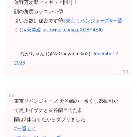
佐野万次郎フィギュア開封！
顔の角度カッコいい😊
引いた数は秘密です🤭
#東京リベンジャーズ
#一番
くじ
#天竺編
pic.twitter.com/zpXQ8Y4Sl6
— ながちゃん (@NaGacyanmiku3)
December 2,
2023
東京リベンジャーズ 天竺編の一番くじ25回引い
て黒川イザナと灰谷蘭当てた✌️
蘭は2体当てたからダブりました
#一番くじ