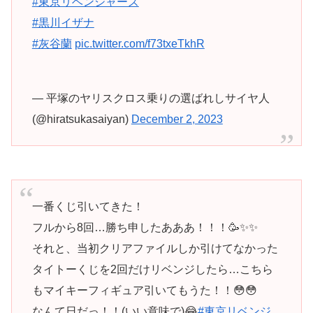
#東京リベンジャーズ
#黒川イザナ
#灰谷蘭
pic.twitter.com/f73txeTkhR
— 平塚のヤリスクロス乗りの選ばれしサイヤ人
(@hiratsukasaiyan)
December 2, 2023
一番くじ引いてきた！
フルから8回…勝ち申したあああ！！！🥳✨✨
それと、当初クリアファイルしか引けてなかった
タイトーくじを2回だけリベンジしたら…こちら
もマイキーフィギュア引いてもうた！！😳😳
なんて日だっ！！(いい意味で)😂
#東京リベンジ