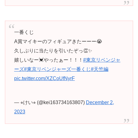
一番くじ
A賞マイキーのフィギュアきたーーー😭
久しぶりに当たりを引いたぞっ👏✨
嬉しいなー💓やったぁー！！！
#東京リベンジャ
ーズ
#東京リベンジャーズ一番くじ
#天竺編
pic.twitter.com/XZCoUfNyrF
— ⭐︎けい⭐︎ (@kei163734163807)
December 2,
2023