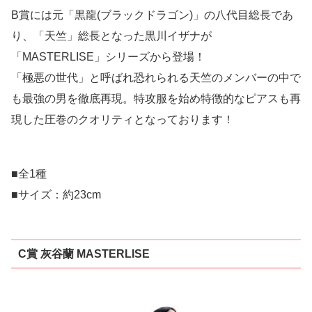
B賞には元「黒龍(ブラックドラゴン)」の八代目総長であ
り、「天竺」総長となった黒川イザナが
「MASTERLISE」シリーズから登場！
「極悪の世代」と呼ばれ恐れられる天竺のメンバーの中で
も最強の男を徹底再現。特攻服を始め特徴的なピアスも再
現した圧巻のクオリティとなっております！
■全1種
■サイズ：約23cm
C賞 灰⾕蘭 MASTERLISE