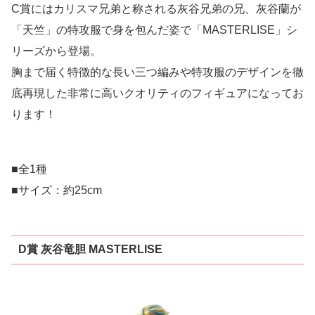
C賞にはカリスマ兄弟と称される灰谷兄弟の兄、灰谷蘭が
「天竺」の特攻服で身を包んだ姿で「MASTERLISE」シ
リーズから登場。
胸まで届く特徴的な長い三つ編みや特攻服のデザインを徹
底再現した非常に高いクオリティのフィギュアになってお
ります！
■全1種
■サイズ：約25cm
D賞 灰⾕⻯胆 MASTERLISE