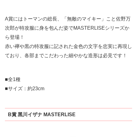
A賞にはトーマンの総長、「無敵のマイキー」こと佐野万
次郎が特攻服に身を包んだ姿でMASTERLISEシリーズか
ら登場！
赤い襷や黒の特攻服に記された金色の文字を忠実に再現し
ており、各部までこだわった細やかな造形は必見です！
■全1種
■サイズ：約23cm
B賞 ⿊川イザナ MASTERLISE