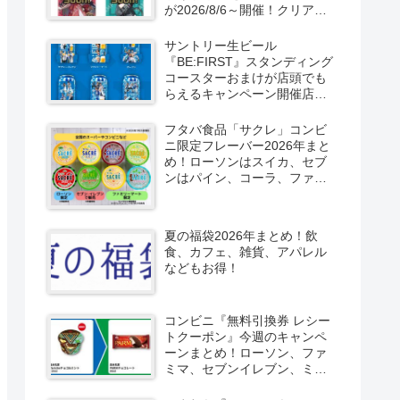
が2026/8/6～開催！クリアカ
ード付き明治チョコも新発
売！
サントリー生ビール
『BE:FIRST』スタンディング
コースターおまけが店頭でも
らえるキャンペーン開催店は
どこ？2026/8/4～コンビニ限
定で6種類！見分け方！セブ
フタバ食品「サクレ」コンビ
ン、ファミマ、ローソン、デ
ニ限定フレーバー2026年まと
イリーヤマザキ、ミニストッ
め！ローソンはスイカ、セブ
プなどで！クーラーバッグ
ンはパイン、コーラ、ファミ
も！
マはソルティライチ！種類・
口コミ！
夏の福袋2026年まとめ！飲
食、カフェ、雑貨、アパレル
などもお得！
コンビニ『無料引換券 レシー
トクーポン』今週のキャンペ
ーンまとめ！ローソン、ファ
ミマ、セブンイレブン、ミニ
ストップも！