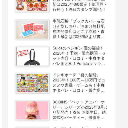
新は2026年8/8限定！整理券・
行列も！終日スタンプ3倍も！
牛乳石鹸『ブックカバー＆石
けん型しおり』おまけ無料配
布の開催店はどこ？赤箱・青
箱！最新は2026/8/8より書店
で実施！
Suicaのペンギン 夏の福袋！
2026年！予約・販売期間・セ
ット内容・口コミ・中身ネタ
バレまとめ！Penstaラッキー
バッグ2026Summerが
2026/8/8より新発売！
ドンキホーテ『夏の福袋』
2026年！100円～10万円でコ
スメや家電・ゲームも！中身
ネタバレ・口コミ・販売期
間・チラシ！取扱店はどこ？
3COINS『ペット アニバーサ
リー』シリーズが2026年8月よ
り新発売！衣装 お誕生日、結
婚式やパーティー、撮影用グ
ッズも！