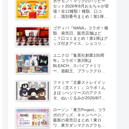
ポケモン！マックのハッピー
セット2026年8月おもちゃが登
場！全12種類！種類、口コ
ミ、識別番号まとめ！第1弾は
8月7日より！
ゴディバ『NANA』コラボ！種
類、発売日、販売店舗はど
こ？口コミまとめ！第1弾はグ
ッズ付きアイス、ショコリキ
サー、タンブラーが2026/8/7
より新発売！第2弾は限定チョ
ユニクロ『集英社創業100周
コレートなどが2026年10月？
年』コラボ！第3弾は
再販売は？
BLEACH、スパイファミリ
ー、遊戯王、ブラッククロー
バー、マッシュルの5作品13柄
の半袖Tシャツが2026/8/7より
ファミマ『文豪ストレイドッ
新発売！
グス（文スト）』コラボ！ん
まほっぺシリーズのアクス
タ、ぬいぐるみが2026/8/7～
新発売！取扱店はどこ？
ローソン「東方Project」コラ
ボのグッズ、キャンペーン、
最新の発売日まとめ！東ロ
ワ、東方ダンマクカグラも！