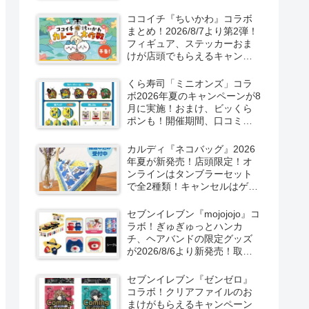
取扱店舗はどこ？東方
LostWordのプラモ風アクキ
ココイチ『ちいかわ』コラボ
ー、カラビナ、クリアファイ
まとめ！2026/8/7より第2弾！
ルが2026/8/7より新発売！
フィギュア、ステッカーおま
けが店頭でもらえるキャンペ
ーン！抽選でグッズも当た
る！
くら寿司「ミニオンズ」コラ
ボ2026年夏のキャンペーンが8
月に実施！おまけ、ビッくら
ポンも！開催期間、口コミ、
売り切れまとめ！
カルディ『ネコバッグ』2026
年夏が新発売！店頭限定！オ
ンラインはタンブラーセット
で全2種類！キャンセルはゲリ
ラ販売も実施！
セブンイレブン『mojojojo』コ
ラボ！ぎゅぎゅっとハンカ
チ、ヘアバンドの限定グッズ
が2026/8/6より新発売！取扱
店はどこ？シークレットも！
セブンイレブン『ゼンゼロ』
コラボ！クリアファイルのお
まけがもらえるキャンペーン