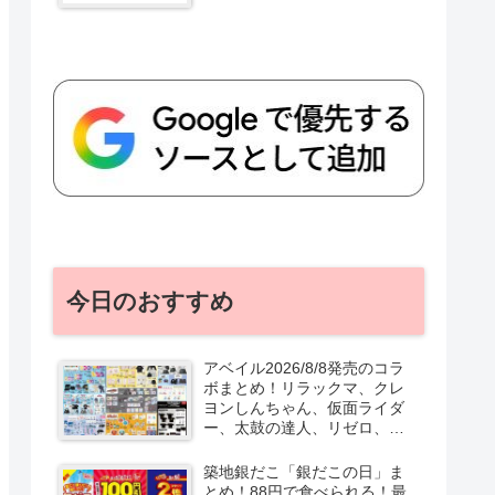
今日のおすすめ
アベイル2026/8/8発売のコラ
ボまとめ！リラックマ、クレ
ヨンしんちゃん、仮面ライダ
ー、太鼓の達人、リゼロ、テ
ニプリ、スターウォーズも♡
口コミ、入荷数、行列、売り
築地銀だこ「銀だこの日」ま
切れ、整理券は？
とめ！88円で食べられる！最