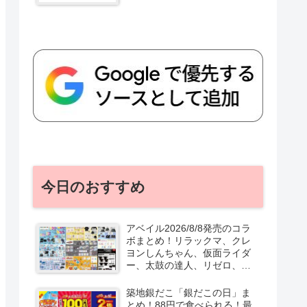
今日のおすすめ
アベイル2026/8/8発売のコラ
ボまとめ！リラックマ、クレ
ヨンしんちゃん、仮面ライダ
ー、太鼓の達人、リゼロ、テ
ニプリ、スターウォーズも♡
口コミ、入荷数、行列、売り
築地銀だこ「銀だこの日」ま
切れ、整理券は？
とめ！88円で食べられる！最