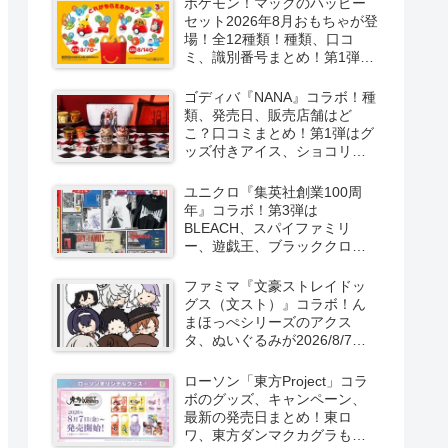
ポケモン！マックのハッピー
セット2026年8月おもちゃが登
場！全12種類！種類、口コ
ミ、識別番号まとめ！第1弾は
8月7日より！
ゴディバ『NANA』コラボ！種
類、発売日、販売店舗はど
こ？口コミまとめ！第1弾はグ
ッズ付きアイス、ショコリキ
サー、タンブラーが2026/8/7
より新発売！第2弾は限定チョ
ユニクロ『集英社創業100周
コレートなどが2026年10月？
年』コラボ！第3弾は
再販売は？
BLEACH、スパイファミリ
ー、遊戯王、ブラッククロー
バー、マッシュルの5作品13柄
の半袖Tシャツが2026/8/7より
ファミマ『文豪ストレイドッ
新発売！
グス（文スト）』コラボ！ん
まほっぺシリーズのアクス
タ、ぬいぐるみが2026/8/7～
新発売！取扱店はどこ？
ローソン「東方Project」コラ
ボのグッズ、キャンペーン、
最新の発売日まとめ！東ロ
ワ、東方ダンマクカグラも！