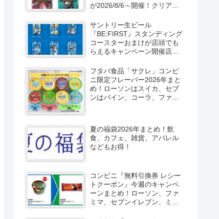
が2026/8/6～開催！クリアカ
ード付き明治チョコも新発
売！
サントリー生ビール
『BE:FIRST』スタンディング
コースターおまけが店頭でも
らえるキャンペーン開催店は
どこ？2026/8/4～コンビニ限
定で6種類！見分け方！セブ
フタバ食品「サクレ」コンビ
ン、ファミマ、ローソン、デ
ニ限定フレーバー2026年まと
イリーヤマザキ、ミニストッ
め！ローソンはスイカ、セブ
プなどで！クーラーバッグ
ンはパイン、コーラ、ファミ
も！
マはソルティライチ！種類・
口コミ！
夏の福袋2026年まとめ！飲
食、カフェ、雑貨、アパレル
などもお得！
コンビニ『無料引換券 レシー
トクーポン』今週のキャンペ
ーンまとめ！ローソン、ファ
ミマ、セブンイレブン、ミニ
ストップも！