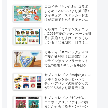
取扱店舗はどこ？東方
LostWordのプラモ風アクキ
ココイチ『ちいかわ』コラボ
ー、カラビナ、クリアファイ
まとめ！2026/8/7より第2弾！
ルが2026/8/7より新発売！
フィギュア、ステッカーおま
けが店頭でもらえるキャンペ
ーン！抽選でグッズも当た
る！
くら寿司「ミニオンズ」コラ
ボ2026年夏のキャンペーンが8
月に実施！おまけ、ビッくら
ポンも！開催期間、口コミ、
売り切れまとめ！
カルディ『ネコバッグ』2026
年夏が新発売！店頭限定！オ
ンラインはタンブラーセット
で全2種類！キャンセルはゲリ
ラ販売も実施！
セブンイレブン『mojojojo』コ
ラボ！ぎゅぎゅっとハンカ
チ、ヘアバンドの限定グッズ
が2026/8/6より新発売！取扱
店はどこ？シークレットも！
セブンイレブン『ゼンゼロ』
コラボ！クリアファイルのお
まけがもらえるキャンペーン