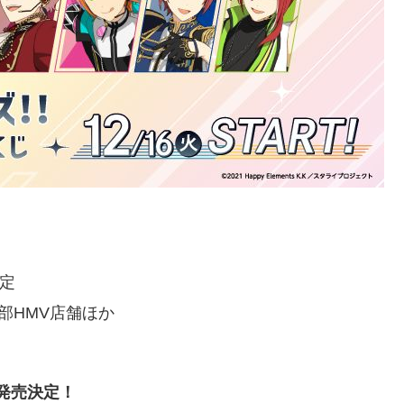
予定
部HMV店舗ほか
じ発売決定！