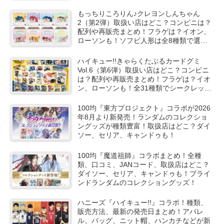
もっちりころりん♪クレヨンしんちゃん
2（第2弾）取扱い店はどこ？コンビニは？
配列や再販売まとめ！フラゲは？イオン、
ローソンも！ソフビ人形は全8種類で選ん
で購入可能！
ハイキュー!!きゃらくたぶるカードグミ
Vol.6（第6弾）取扱い店はどこ？コンビニ
は？配列や再販売まとめ！フラゲは？イオ
ン、ローソンも！全31種類でシークレット
も！
100均『東方プロジェクト』コラボが2026
年8月より新発売！ランダムのコレクショ
ングッズが種類豊富！取扱店はどこ？ダイ
ソー、セリア、キャンドゥも！
100均『魔道祖師』コラボまとめ！全種
類、口コミ、JANコード、取扱店はどこ？
ダイソー、セリア、キャンドゥも！ブライ
ンドランダムのコレクショングッズ！
ハニーズ『ハイキュー!!』コラボ！種類、
販売方法、最新の発売日まとめ！アパレ
ル、バッグ、ニット帽、ハンカチなどが新