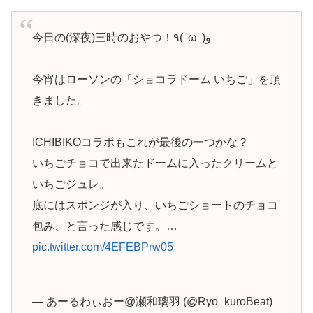
今日の(深夜)三時のおやつ！٩( 'ω' )و
今宵はローソンの「ショコラドーム いちご」を頂
きました。
ICHIBIKOコラボもこれが最後の一つかな？
いちごチョコで出来たドームに入ったクリームと
いちごジュレ。
底にはスポンジが入り、いちごショートのチョコ
包み、と言った感じです。…
pic.twitter.com/4EFEBPrw05
— あーるわぃおー@瀬和璃羽 (@Ryo_kuroBeat)