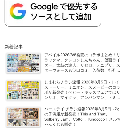
新着記事
アベイル2026/8/8発売のコラボまとめ！リ
ラックマ、クレヨンしんちゃん、仮面ライ
ダー、太鼓の達人、リゼロ、テニプリ、ス
ターウォーズも♡口コミ、入荷数、行列、
売り切れ、整理券は？
しまむらチラシ速報 2026年8月5日～トイ
ストーリー、ミニオン、スヌーピーのコラ
ボが新発売！ベビー・キッズフェアではサ
ンリオ、マイクラ、アンパンマン、トミカ
など秋の子供服も！
バースデイ チラシ速報2026年8月5日～秋
の子供服が新発売！This and That、
Solberry Jaｍ、Cottoli、Kinococo！メルち
ゃんくじも販売！