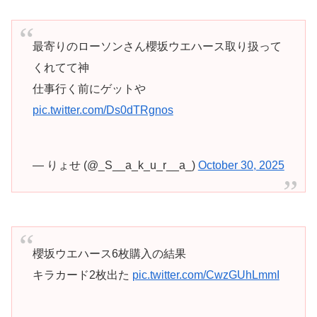
最寄りのローソンさん櫻坂ウエハース取り扱って
くれてて神
仕事行く前にゲットや
pic.twitter.com/Ds0dTRgnos
— りょせ (@_S__a_k_u_r__a_)
October 30, 2025
櫻坂ウエハース6枚購入の結果
キラカード2枚出た
pic.twitter.com/CwzGUhLmmI