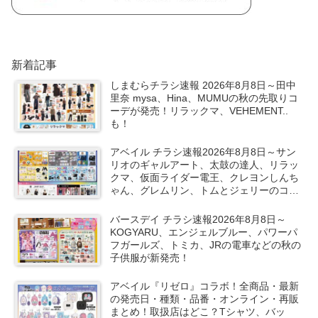
新着記事
しまむらチラシ速報 2026年8月8日～田中
里奈 mysa、Hina、MUMUの秋の先取りコ
ーデが発売！リラックマ、VEHEMENT..
も！
アベイル チラシ速報2026年8月8日～サン
リオのギャルアート、太鼓の達人、リラッ
クマ、仮面ライダー電王、クレヨンしんち
ゃん、グレムリン、トムとジェリーのコラ
ボや秋服が新発売！
バースデイ チラシ速報2026年8月8日～
KOGYARU、エンジェルブルー、パワーパ
フガールズ、トミカ、JRの電車などの秋の
子供服が新発売！
アベイル『リゼロ』コラボ！全商品・最新
の発売日・種類・品番・オンライン・再販
まとめ！取扱店はどこ？Tシャツ、バッ