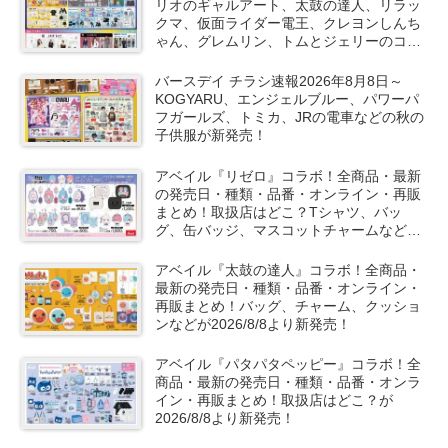
リオのギャルアート、太鼓の達人、リラッ
クマ、仮面ライダー電王、クレヨンしんち
ゃん、グレムリン、トムとジェリーのコラ
ボや秋服が新発売！
バースデイ チラシ速報2026年8月8日～
KOGYARU、エンジェルブルー、パワーパ
フガールズ、トミカ、JRの電車などの秋の
子供服が新発売！
アベイル『リゼロ』コラボ！全商品・最新
の発売日・種類・品番・オンライン・再販
まとめ！取扱店はどこ？Tシャツ、バッ
グ、缶バッジ、マスコットチャームなどが
2026/8/8より新発売！
アベイル『太鼓の達人』コラボ！全商品・
最新の発売日・種類・品番・オンライン・
再販まとめ！バッグ、チャーム、クッショ
ンなどが2026/8/8より新発売！
アベイル『パタパタペッピー』コラボ！全
商品・最新の発売日・種類・品番・オンラ
イン・再販まとめ！取扱店はどこ？が
2026/8/8より新発売！