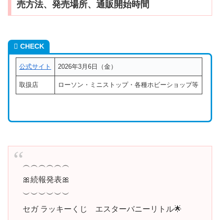
売方法、発売場所、通販開始時間
CHECK
公式サイト
2026年3月6日（金）
取扱店
ローソン・ミニストップ・各種ホビーショップ等
︵︵︵︵︵︵
🎀続報発表🎀
︶︶︶︶︶︶
セガ ラッキーくじ エスターバニーリトル🌟