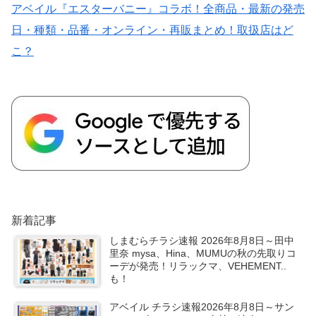
アベイル『エスターバニー』コラボ！全商品・最新の発売
日・種類・品番・オンライン・再販まとめ！取扱店はど
こ？
新着記事
しまむらチラシ速報 2026年8月8日～田中
里奈 mysa、Hina、MUMUの秋の先取りコ
ーデが発売！リラックマ、VEHEMENT..
も！
アベイル チラシ速報2026年8月8日～サン