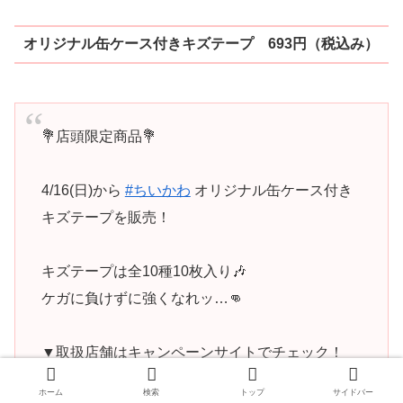
オリジナル缶ケース付きキズテープ 693円（税込み）
💐店頭限定商品💐
4/16(日)から
#ちいかわ
オリジナル缶ケース付き
キズテープを販売！
キズテープは全10種10枚入り🎶
ケガに負けずに強くなれッ…👊
▼取扱店舗はキャンペーンサイトでチェック！
https://t.co/ZTYGF3mS6R
#ちいかわたちと春のお
ホーム
検索
トップ
サイドバー