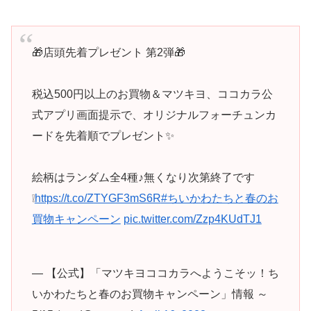
🎁店頭先着プレゼント 第2弾🎁
税込500円以上のお買物＆マツキヨ、ココカラ公
式アプリ画面提示で、オリジナルフォーチュンカ
ードを先着順でプレゼント✨
絵柄はランダム全4種♪無くなり次第終了です
❕
https://t.co/ZTYGF3mS6R
#ちいかわたちと春のお
買物キャンペーン
pic.twitter.com/Zzp4KUdTJ1
— 【公式】「マツキヨココカラへようこそッ！ち
いかわたちと春のお買物キャンペーン」情報 ～