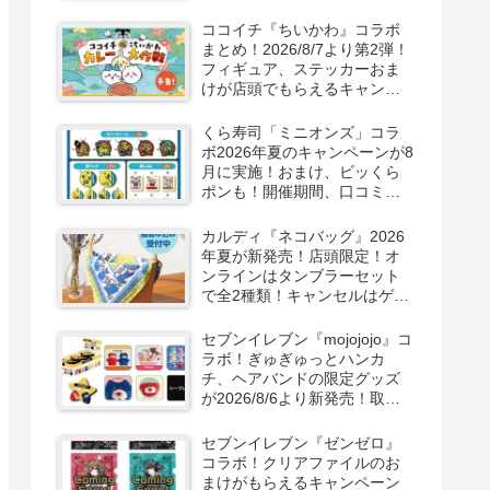
取扱店舗はどこ？東方
LostWordのプラモ風アクキ
ココイチ『ちいかわ』コラボ
ー、カラビナ、クリアファイ
まとめ！2026/8/7より第2弾！
ルが2026/8/7より新発売！
フィギュア、ステッカーおま
けが店頭でもらえるキャンペ
ーン！抽選でグッズも当た
る！
くら寿司「ミニオンズ」コラ
ボ2026年夏のキャンペーンが8
月に実施！おまけ、ビッくら
ポンも！開催期間、口コミ、
売り切れまとめ！
カルディ『ネコバッグ』2026
年夏が新発売！店頭限定！オ
ンラインはタンブラーセット
で全2種類！キャンセルはゲリ
ラ販売も実施！
セブンイレブン『mojojojo』コ
ラボ！ぎゅぎゅっとハンカ
チ、ヘアバンドの限定グッズ
が2026/8/6より新発売！取扱
店はどこ？シークレットも！
セブンイレブン『ゼンゼロ』
コラボ！クリアファイルのお
まけがもらえるキャンペーン