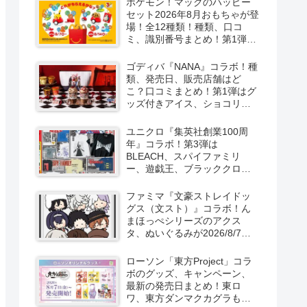
ポケモン！マックのハッピー
セット2026年8月おもちゃが登
場！全12種類！種類、口コ
ミ、識別番号まとめ！第1弾は
8月7日より！
ゴディバ『NANA』コラボ！種
類、発売日、販売店舗はど
こ？口コミまとめ！第1弾はグ
ッズ付きアイス、ショコリキ
サー、タンブラーが2026/8/7
より新発売！第2弾は限定チョ
ユニクロ『集英社創業100周
コレートなどが2026年10月？
年』コラボ！第3弾は
再販売は？
BLEACH、スパイファミリ
ー、遊戯王、ブラッククロー
バー、マッシュルの5作品13柄
の半袖Tシャツが2026/8/7より
ファミマ『文豪ストレイドッ
新発売！
グス（文スト）』コラボ！ん
まほっぺシリーズのアクス
タ、ぬいぐるみが2026/8/7～
新発売！取扱店はどこ？
ローソン「東方Project」コラ
ボのグッズ、キャンペーン、
最新の発売日まとめ！東ロ
ワ、東方ダンマクカグラも！