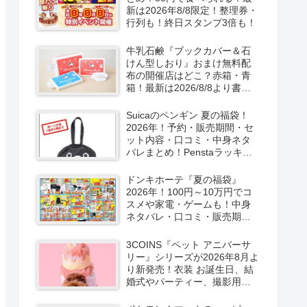
新は2026年8/8限定！整理券・
行列も！終日スタンプ3倍も！
牛乳石鹸『ブックカバー＆石
けん型しおり』おまけ無料配
布の開催店はどこ？赤箱・青
箱！最新は2026/8/8より書店
で実施！
Suicaのペンギン 夏の福袋！
2026年！予約・販売期間・セ
ット内容・口コミ・中身ネタ
バレまとめ！Penstaラッキー
バッグ2026Summerが
2026/8/8より新発売！
ドンキホーテ『夏の福袋』
2026年！100円～10万円でコ
スメや家電・ゲームも！中身
ネタバレ・口コミ・販売期
間・チラシ！取扱店はどこ？
3COINS『ペット アニバーサ
リー』シリーズが2026年8月よ
り新発売！衣装 お誕生日、結
婚式やパーティー、撮影用グ
ッズも！