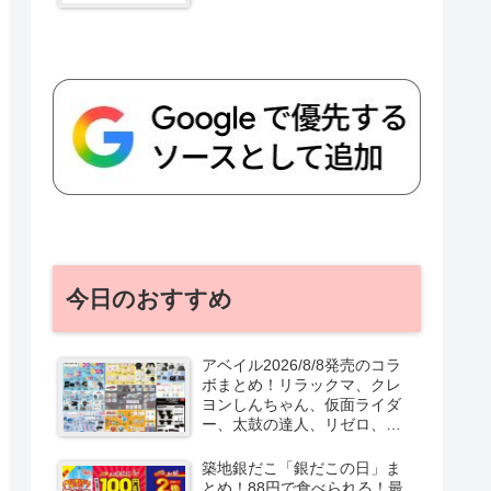
今日のおすすめ
アベイル2026/8/8発売のコラ
ボまとめ！リラックマ、クレ
ヨンしんちゃん、仮面ライダ
ー、太鼓の達人、リゼロ、テ
ニプリ、スターウォーズも♡
口コミ、入荷数、行列、売り
築地銀だこ「銀だこの日」ま
切れ、整理券は？
とめ！88円で食べられる！最