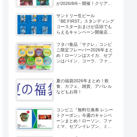
が2026/8/6～開催！クリアカ
ード付き明治チョコも新発
売！
サントリー生ビール
『BE:FIRST』スタンディング
コースターおまけが店頭でも
らえるキャンペーン開催店は
どこ？2026/8/4～コンビニ限
定で6種類！見分け方！セブ
フタバ食品「サクレ」コンビ
ン、ファミマ、ローソン、デ
ニ限定フレーバー2026年まと
イリーヤマザキ、ミニストッ
め！ローソンはスイカ、セブ
プなどで！クーラーバッグ
ンはパイン、コーラ、ファミ
も！
マはソルティライチ！種類・
口コミ！
夏の福袋2026年まとめ！飲
食、カフェ、雑貨、アパレル
などもお得！
コンビニ『無料引換券 レシー
トクーポン』今週のキャンペ
ーンまとめ！ローソン、ファ
ミマ、セブンイレブン、ミニ
ストップも！