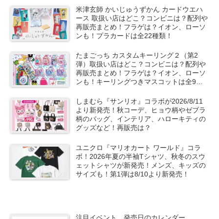
米津玄師 かいじゅうずかん カードウエハ
ース 取扱い店はどこ？コンビニは？配列や
再販売まとめ！フラゲは？イオン、ローソ
ンも！プラカードは全22種類！
たまごっち カスタムキーリング２（第2
弾）取扱い店はどこ？コンビニは？配列や
再販売まとめ！フラゲは？イオン、ローソ
ンも！キーリングつきマスコットは全9種
類でシークレットも！
しまむら『サンリオ』コラボが2026/8/11
より新発売！秋コーデ、ヒョウ柄やゼブラ
柄のバッグ、インテリア、ハローキティの
グッズなど！再販売は？
ユニクロ『マリオカート ワールド』コラ
ボ！2026年夏の半袖Tシャツ、秋冬のスウ
ェットシャツが新発売！メンズ、キッズの
サイズも！第1弾は8/10より新発売！
注目イベント、発売日のカレンダー