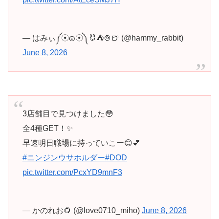
— はみぃ༼☉ɷ☉༽🐰⛺🍲🍺 (@hammy_rabbit)
June 8, 2026
3店舗目で見つけました😳
全4種GET！✨
早速明日職場に持っていこー😊💕
#ニンジンウサホルダー
#DOD
pic.twitter.com/PcxYD9mnF3
— かのれお🌻 (@love0710_miho)
June 8, 2026