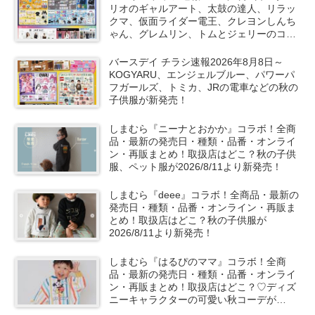
リオのギャルアート、太鼓の達人、リラッ
クマ、仮面ライダー電王、クレヨンしんち
ゃん、グレムリン、トムとジェリーのコラ
ボや秋服が新発売！
バースデイ チラシ速報2026年8月8日～
KOGYARU、エンジェルブルー、パワーパ
フガールズ、トミカ、JRの電車などの秋の
子供服が新発売！
しまむら『ニーナとおかか』コラボ！全商
品・最新の発売日・種類・品番・オンライ
ン・再販まとめ！取扱店はどこ？秋の子供
服、ペット服が2026/8/11より新発売！
しまむら『deee』コラボ！全商品・最新の
発売日・種類・品番・オンライン・再販ま
とめ！取扱店はどこ？秋の子供服が
2026/8/11より新発売！
しまむら『はるぴのママ』コラボ！全商
品・最新の発売日・種類・品番・オンライ
ン・再販まとめ！取扱店はどこ？♡ディズ
ニーキャラクターの可愛い秋コーデが
2026/8/11より新発売！