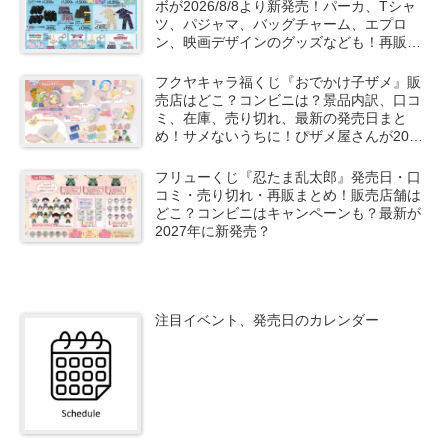
ボが2026/8/8より新発売！パーカ、Tシャ
ツ、パジャマ、バッグチャーム、エプロ
ン、映画デザインのグッズなども！再販売
は？口コミ、売り切れ、入荷数、販売状
況！
フクヤキャラ福くじ『おでかけ子ザメ』販
売店はどこ？コンビニは？景品内訳、口コ
ミ、在庫、売り切れ、最新の発売日まと
め！サメないうちに！ぴザメ屋さんが2026
年冬より新発売！
フリューくじ『忍たま乱太郎』発売日・口
コミ・売り切れ・再販まとめ！販売店舗は
どこ？コンビニはキャンペーンも？最新が
2027年に新発売？
注目イベント、発売日のカレンダー