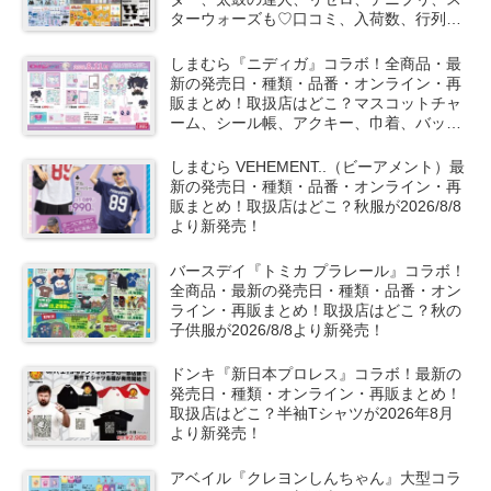
ターウォーズも♡口コミ、入荷数、行列、
売り切れ、整理券は？
しまむら『ニディガ』コラボ！全商品・最
新の発売日・種類・品番・オンライン・再
販まとめ！取扱店はどこ？マスコットチャ
ーム、シール帳、アクキー、巾着、バッ
グ、パスケースなどのグッズが2026/8/11
より新発売！
しまむら VEHEMENT..（ビーアメント）最
新の発売日・種類・品番・オンライン・再
販まとめ！取扱店はどこ？秋服が2026/8/8
より新発売！
バースデイ『トミカ プラレール』コラボ！
全商品・最新の発売日・種類・品番・オン
ライン・再販まとめ！取扱店はどこ？秋の
子供服が2026/8/8より新発売！
ドンキ『新日本プロレス』コラボ！最新の
発売日・種類・オンライン・再販まとめ！
取扱店はどこ？半袖Tシャツが2026年8月
より新発売！
アベイル『クレヨンしんちゃん』大型コラ