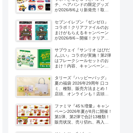
チ、ヘアバンドの限定グッズ
が2026/8/6より新発売！取扱
店はどこ？シークレットも！
セブンイレブン『ゼンゼロ』
コラボ！クリアファイルのお
まけがもらえるキャンペーン
が2026/8/6～開催！クリアカ
ード付き明治チョコも新発
売！
サブウェイ『サンリオ はぴだ
んぶい』コラボが実施！第2弾
はフレークシールセットのお
まけ！内容、キャンペーンま
とめ！
タリーズ『ハッピーバッグ』
夏の福袋 2026年29周年 口コ
ミ、種類、販売方法まとめ！
店頭、オンラインも！店頭と
オンラインで！
ファミマ『45％増量』キャン
ペーン2026年夏が8月に開催！
第1弾、第2弾で合計13種類！
販売状況、売り切れ、再入荷
は？