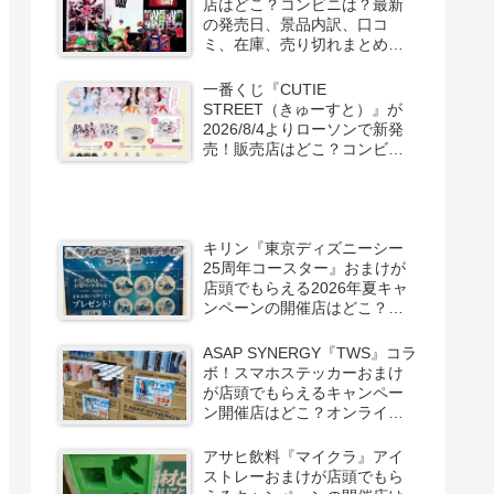
店はどこ？コンビニは？最新
の発売日、景品内訳、口コ
ミ、在庫、売り切れまとめ！
スパイダーマン：ブランド・
ニュー・デイが2026/8/7より
一番くじ『CUTIE
ローソン、ファミマなどで新
STREET（きゅーすと）』が
発売！
2026/8/4よりローソンで新発
売！販売店はどこ？コンビニ
は？景品内訳、口コミ、在
庫、売り切れまとめ！コンビ
ニではキャンペーンも？しま
むら系列アベイルも！
キリン『東京ディズニーシー
25周年コースター』おまけが
店頭でもらえる2026年夏キャ
ンペーンの開催店はどこ？全6
種類でグーフィー、ドナル
ド、チップとデールなども！
ASAP SYNERGY『TWS』コラ
ボ！スマホステッカーおまけ
が店頭でもらえるキャンペー
ン開催店はどこ？オンライン
はグッズも！限定缶もドンキ
などで新発売！
アサヒ飲料『マイクラ』アイ
ストレーおまけが店頭でもら