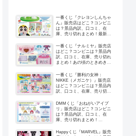
一番くじ『クレヨンしんちゃ
ん』販売店はどこ？コンビニ
は？景品内訳、口コミ、在
庫、売り切れまとめ！最新は
夏のバケーションだゾが
2026/8/8より新発売！
一番くじ『ナルミヤ』販売店
はどこ？コンビニは？景品内
訳、口コミ、在庫、売り切れ
まとめ！あの頃のときめきメ
モリーズが2026/8/8よりファ
ミマで新発売！しまむら系列
一番くじ『勝利の女神：
のアベイルも！
NIKKE（メガニケ）』販売店
はどこ？コンビニは？景品内
訳、口コミ、在庫、売り切れ
まとめ！最新は
CHAPTER8（第8弾）が
DMMくじ「おねがいアイプ
2026/8/8より新発売！
リ」販売店はどこ？コンビニ
は？景品内訳、口コミ、在
庫、売り切れまとめ！
2026/8/7よりローソンなどで
新発売！
Happyくじ『MARVEL』販売