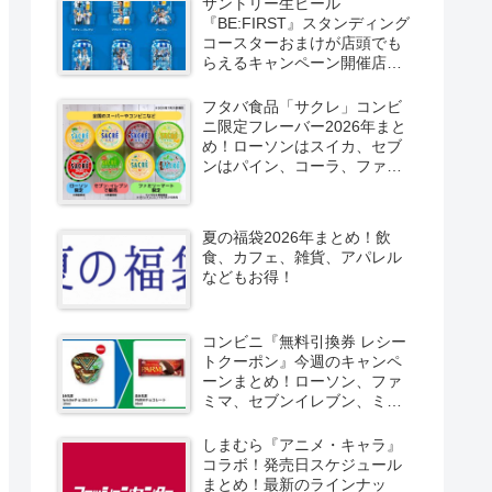
サントリー生ビール
『BE:FIRST』スタンディング
コースターおまけが店頭でも
らえるキャンペーン開催店は
どこ？2026/8/4～コンビニ限
定で6種類！見分け方！セブ
フタバ食品「サクレ」コンビ
ン、ファミマ、ローソン、デ
ニ限定フレーバー2026年まと
イリーヤマザキ、ミニストッ
め！ローソンはスイカ、セブ
プなどで！クーラーバッグ
ンはパイン、コーラ、ファミ
も！
マはソルティライチ！種類・
口コミ！
夏の福袋2026年まとめ！飲
食、カフェ、雑貨、アパレル
などもお得！
コンビニ『無料引換券 レシー
トクーポン』今週のキャンペ
ーンまとめ！ローソン、ファ
ミマ、セブンイレブン、ミニ
ストップも！
しまむら『アニメ・キャラ』
コラボ！発売日スケジュール
まとめ！最新のラインナッ