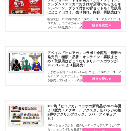
ランダムステッカーおまけが店頭でもらえるキ
ャンペーン、グッズ付きの背セットも！取扱店
はどこ？口コミ、売り切れ、内容、再販売は？
明治では、2025年の夏に『僕のヒーローアカデミア（ヒ
ロアカ）』コラボのキャンペーンを開催します！限定パ
ッケージの販売の・・・続きを読む
アベイル『ヒロアカ』コラボ！全商品・最新の
発売日・種類・品番・オンライン・再販まと
め！取扱店はどこ？なりきりルームガウンが
2025/12/20より新発売！
しまむら系列アベイル（Avail）では、『僕のヒーローア
カデミア（ヒロアカ）』コラボのアパレルや雑貨グッズ
を販売していま・・・続きを読む
100均『ヒロアカ』コラボの新商品が2025年夏
より販売！アクキー、アクスタ、缶バッジの第
2弾やアクリルブロック、ラバーフィギュア
も！
100円ショップから『僕のヒーローアカデミア（ヒロア
カ）』とコラボした雑貨が販売しています。新アイテム