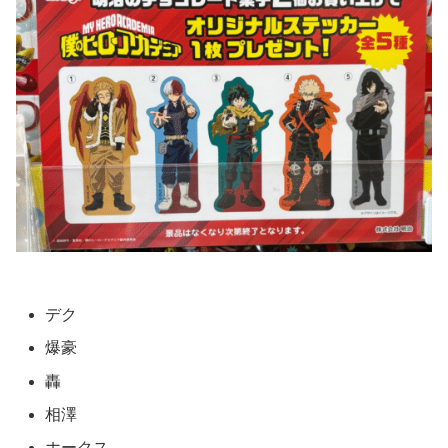
デク
爆豪
轟
相澤
ホークス