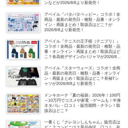
ンなどが2026/8/8より新発売！
アベイル『パタパタペッピー』コラボ！全
商品・最新の発売日・種類・品番・オンラ
イン・再販まとめ！取扱店はどこ？が
2026/8/8より新発売！
アベイル『テニスの王子様（テニプリ）』
コラボ！全商品・最新の発売日・種類・品
番・オンライン・再販まとめ！取扱店はど
こ？各高校デザインのパジャマが2026/8/8
より新発売！
アベイル『スターウォーズ』コラボ！全商
品・最新の発売日・種類・品番・オンライ
ン・再販まとめ！取扱店はどこ？長袖Tシ
ャツが2026/8/8より新発売！
ドンキホーテ『夏の福袋』2026年！100円
～10万円でコスメや家電・ゲームも！中身
ネタバレ・口コミ・販売期間・チラシ！取
扱店はどこ？
一番くじ『クレヨンしんちゃん』販売店は
どこ？コンビニは？景品内訳、口コミ、在