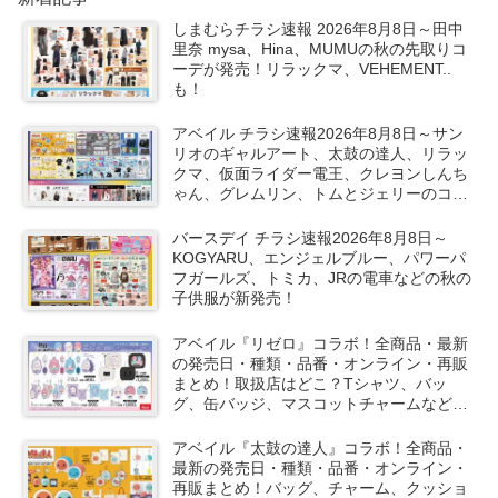
しまむらチラシ速報 2026年8月8日～田中
里奈 mysa、Hina、MUMUの秋の先取りコ
ーデが発売！リラックマ、VEHEMENT..
も！
アベイル チラシ速報2026年8月8日～サン
リオのギャルアート、太鼓の達人、リラッ
クマ、仮面ライダー電王、クレヨンしんち
ゃん、グレムリン、トムとジェリーのコラ
ボや秋服が新発売！
バースデイ チラシ速報2026年8月8日～
KOGYARU、エンジェルブルー、パワーパ
フガールズ、トミカ、JRの電車などの秋の
子供服が新発売！
アベイル『リゼロ』コラボ！全商品・最新
の発売日・種類・品番・オンライン・再販
まとめ！取扱店はどこ？Tシャツ、バッ
グ、缶バッジ、マスコットチャームなどが
2026/8/8より新発売！
アベイル『太鼓の達人』コラボ！全商品・
最新の発売日・種類・品番・オンライン・
再販まとめ！バッグ、チャーム、クッショ