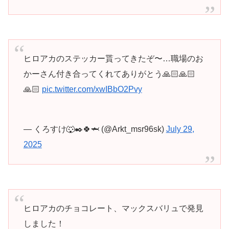
ヒロアカのステッカー貰ってきたぞ〜…職場のお
かーさん付き合ってくれてありがとう🙏🏻🙏🏻
🙏🏻
pic.twitter.com/xwIBbO2Pvy
— くろすけ🐺✒️🍀🦈 (@Arkt_msr96sk)
July 29,
2025
ヒロアカのチョコレート、マックスバリュで発見
しました！