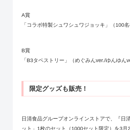
A賞
「コラボ特製シュワシュワジョッキ」（100名
B賞
「B3タペストリー」（めぐみんver./ゆんゆんve
限定グッズも販売！
日清食品グループオンラインストアで、『日
ット」1枚のセット（1000セット限定）を3月