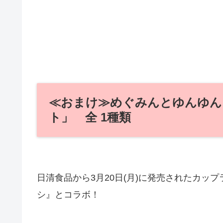
≪おまけ≫めぐみんとゆんゆん
ト」 全 1種類
日清食品から3月20日(月)に発売されたカッ
シ』とコラボ！