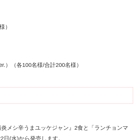
様）
r.）（各100名様/合計200名様）
清炎メシ辛うまユッケジャン』2食と「ランチョンマ
22日(水)から発売します。