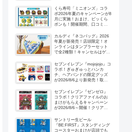
ーン！抽選でグッズも当た
る！
くら寿司「ミニオンズ」コラ
ボ2026年夏のキャンペーンが8
月に実施！おまけ、ビッくら
ポンも！開催期間、口コミ、
売り切れまとめ！
カルディ『ネコバッグ』2026
年夏が新発売！店頭限定！オ
ンラインはタンブラーセット
で全2種類！キャンセルはゲリ
ラ販売も実施！
セブンイレブン『mojojojo』コ
ラボ！ぎゅぎゅっとハンカ
チ、ヘアバンドの限定グッズ
が2026/8/6より新発売！取扱
店はどこ？シークレットも！
セブンイレブン『ゼンゼロ』
コラボ！クリアファイルのお
まけがもらえるキャンペーン
が2026/8/6～開催！クリアカ
ード付き明治チョコも新発
売！
サントリー生ビール
『BE:FIRST』スタンディング
コースターおまけが店頭でも