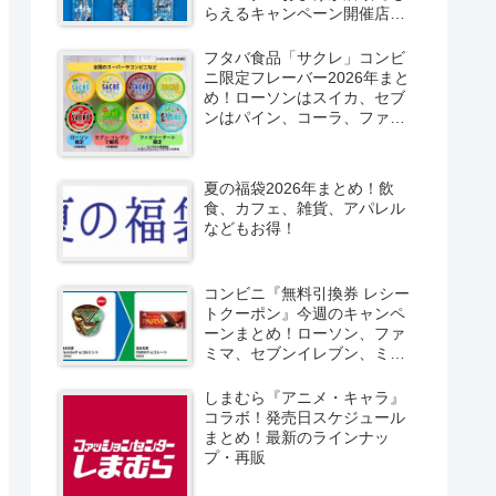
らえるキャンペーン開催店は
どこ？2026/8/4～コンビニ限
定で6種類！見分け方！セブ
フタバ食品「サクレ」コンビ
ン、ファミマ、ローソン、デ
ニ限定フレーバー2026年まと
イリーヤマザキ、ミニストッ
め！ローソンはスイカ、セブ
プなどで！クーラーバッグ
ンはパイン、コーラ、ファミ
も！
マはソルティライチ！種類・
口コミ！
夏の福袋2026年まとめ！飲
食、カフェ、雑貨、アパレル
などもお得！
コンビニ『無料引換券 レシー
トクーポン』今週のキャンペ
ーンまとめ！ローソン、ファ
ミマ、セブンイレブン、ミニ
ストップも！
しまむら『アニメ・キャラ』
コラボ！発売日スケジュール
まとめ！最新のラインナッ
プ・再販