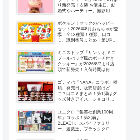
り新発売！衣装 お誕生日、結
婚式やパーティー、撮影用グ
ッズも！
ポケモン！マックのハッピー
セット2026年8月おもちゃが登
場！全12種類！種類、口コ
ミ、識別番号まとめ！第1弾は
8月7日より！
ミニストップ『サンリオ ミニ
プールバッグ風のポーチ付き
クッキー』が2026/8/7より店
頭で新発売！入荷時間は何
時？オンライン先行販売も実
施！キティ&ダニエル、マイメ
ゴディバ『NANA』コラボ！種
ロ＆クロミの2種類！
類、発売日、販売店舗はど
こ？口コミまとめ！第1弾はグ
ッズ付きアイス、ショコリキ
サー、タンブラーが2026/8/7
より新発売！第2弾は限定チョ
ユニクロ『集英社創業100周
コレートなどが2026年10月？
年』コラボ！第3弾は
再販売は？
BLEACH、スパイファミリ
ー、遊戯王、ブラッククロー
バー、マッシュルの5作品13柄
の半袖Tシャツが2026/8/7より