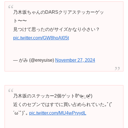
乃木坂ちゃんのDARSクリアステッカーゲッ
ト〜〜
見つけて思ったのがサイズかなり小さい？
pic.twitter.com/GW8hoAI05t
— がみ (@ereyuise)
November 27, 2024
乃木坂のステッカー2個ゲットჱ̒^o̴̶̷̤ ·̫ o̴̶̷̤^)
近くのセブンではすでに買い占められていた｡ﾟ(ﾟ
´ω`ﾟ)ﾟ｡
pic.twitter.com/MU4wPrvydL