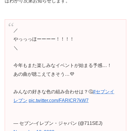
はわかり次第お知らせします。
／
やっっっほーーーー！！！！
＼
今年もまた楽しみなイベントが始まる予感…！
あの曲が聴こえてきそう…💜
みんなの好きな色の組み合わせは？🤔
#セブンイ
レブン
pic.twitter.com/FARICR7kW7
— セブン‐イレブン・ジャパン (@711SEJ)