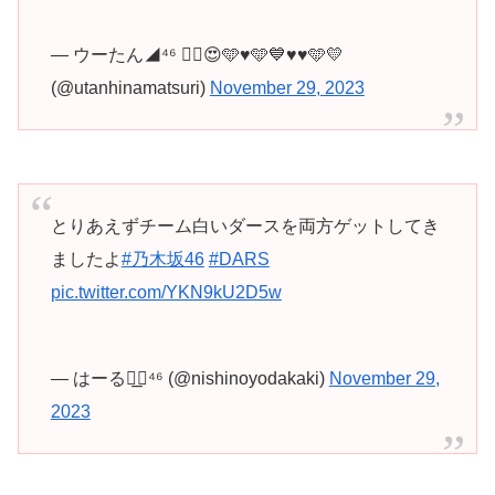
— ウーたん◢⁴⁶ ❤️‍🔥😍🩵♥️🩵💙♥️♥️🩵💛
(@utanhinamatsuri)
November 29, 2023
とりあえずチーム白いダースを両方ゲットしてき
ましたよ
#乃木坂46
#DARS
pic.twitter.com/YKN9kU2D5w
— はーる◢͟￨⁴⁶ (@nishinoyodakaki)
November 29,
2023