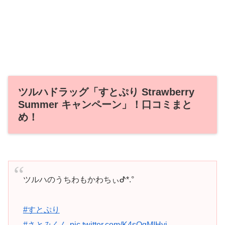
ツルハドラッグ「すとぷり Strawberry
Summer キャンペーン」！口コミまと
め！
ツルハのうちわもかわちぃᕷ*.°
#すとぷり
#さとみくん
pic.twitter.com/K4sOgMIHyi