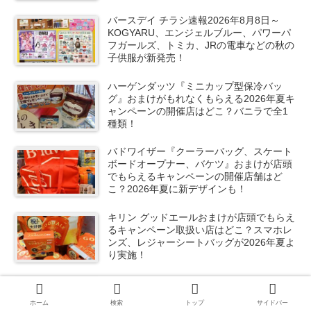
ボや秋服が新発売！
バースデイ チラシ速報2026年8月8日～
KOGYARU、エンジェルブルー、パワーパ
フガールズ、トミカ、JRの電車などの秋の
子供服が新発売！
ハーゲンダッツ『ミニカップ型保冷バッ
グ』おまけがもれなくもらえる2026年夏キ
ャンペーンの開催店はどこ？バニラで全1
種類！
バドワイザー『クーラーバッグ、スケート
ボードオープナー、バケツ』おまけが店頭
でもらえるキャンペーンの開催店舗はど
こ？2026年夏に新デザインも！
キリン グッドエールおまけが店頭でもらえ
るキャンペーン取扱い店はどこ？スマホレ
ンズ、レジャーシートバッグが2026年夏よ
り実施！
サントリー生ビール『BE:FIRST』スタン
ディングコースターおまけが店頭でもらえ
ホーム
検索
トップ
サイドバー
るキャンペーン開催店はどこ？2026/8/4～