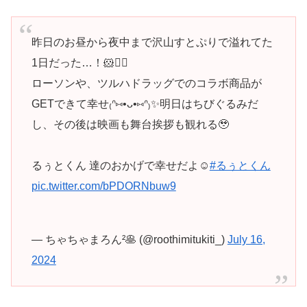
昨日のお昼から夜中まで沢山すとぷりで溢れてた
1日だった…！🐹❤️‍🔥
ローソンや、ツルハドラッグでのコラボ商品が
GETできて幸せ₍ᐢ⑅•ᴗ•⑅ᐢ₎✨明日はちびぐるみだ
し、その後は映画も舞台挨拶も観れる🥹
るぅとくん 達のおかげで幸せだよ☺︎
#るぅとくん
pic.twitter.com/bPDORNbuw9
— ちゃちゃまろん²🥞 (@roothimitukiti_)
July 16,
2024