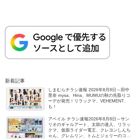
新着記事
しまむらチラシ速報 2026年8月8日～田中
里奈 mysa、Hina、MUMUの秋の先取りコ
ーデが発売！リラックマ、VEHEMENT..
も！
アベイル チラシ速報2026年8月8日～サン
リオのギャルアート、太鼓の達人、リラッ
クマ、仮面ライダー電王、クレヨンしんち
ゃん、グレムリン、トムとジェリーのコラ