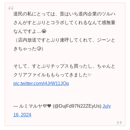
道民の私にとっては、昔はいち道内企業のツルハ
さんがすとぷりとコラボしてくれるなんて感無量
なんですよ…😭
（店内放送ですとぷり連呼してくれて、ジーンと
きちゃった🥲）
そして、すとぷりチップスも買ったし、ちゃんと
クリアファイルももらってきました✨️
pic.twitter.com/j4JrW11JQq
— ルミマルヤ💜🧡 (@DujFd97N22ZEyUs)
July
16, 2024