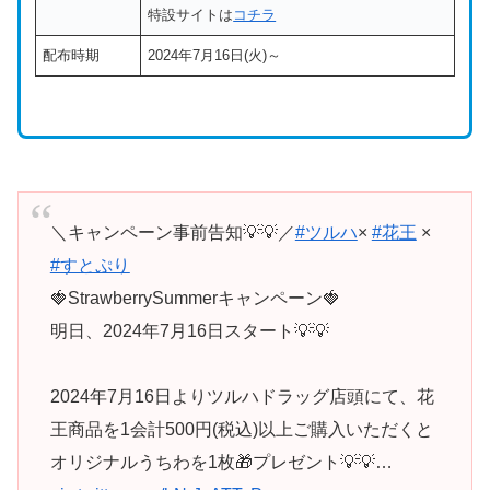
特設サイトは
コチラ
配布時期
2024年7月16日(火)～
＼キャンペーン事前告知💡💡／
#ツルハ
×
#花王
×
#すとぷり
🍓StrawberrySummerキャンペーン🍓
明日、2024年7月16日スタート💡💡
2024年7月16日よりツルハドラッグ店頭にて、花
王商品を1会計500円(税込)以上ご購入いただくと
オリジナルうちわを1枚🎁プレゼント💡💡…