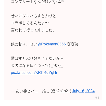
コンプリートなんだけどな🤔💭
せいにツルハもすとぷりと
コラボしてるんだよ〜
言われて行って来ました。
娘に甘々…せい
@Pokemon8356
😇😇笑
愛はすとぷり好きじゃないから
金欠になる日々つら🔪( _×0×)_
pic.twitter.com/KRlT4dYgHr
— あい@ヒバニー推し (@s2a1s2_)
July 16, 2024