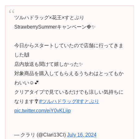
ツルハドラッグ×花王×すとぷり
StrawberrySummerキャンペーン🍓✨
今日からスタートしていたので店舗に行ってきま
した🙌
店内放送も聞けて嬉しかった✨
対象商品を購入してもらえるうちわはとってもか
わいい☺️💕
クリアタイプで見ているだけでも涼しい気持ちに
なります🎐
#ツルハドラッグ
#すとぷり
pic.twitter.com/eiY0vKLijp
— クラリ (@Clari13Cl)
July 16, 2024