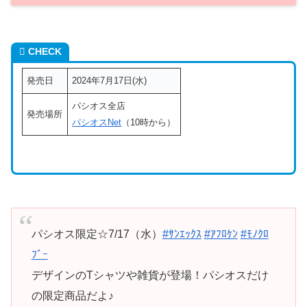
CHECK
発売日
2024年7月17日(水)
パシオス全店
発売場所
パシオスNet
（10時から）
パシオス限定☆7/17（水）
#ｻﾝｴｯｸｽ
#ｱﾌﾛｹﾝ
#ﾓﾉｸﾛ
ﾌﾞｰ
デザインのTシャツや雑貨が登場！パシオスだけ
の限定商品だよ♪