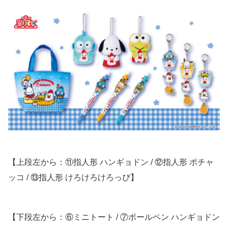
【上段左から：⑪指人形 ハンギョドン / ⑫指人形 ポチャ
ッコ / ⑬指人形 けろけろけろっぴ】
【下段左から：⑥ミニトート / ⑦ボールペン ハンギョドン