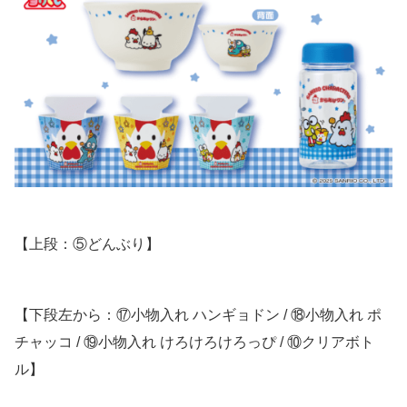
【上段：⑤どんぶり】
【下段左から：⑰小物入れ ハンギョドン / ⑱小物入れ ポ
チャッコ / ⑲小物入れ けろけろけろっぴ / ⑩クリアボト
ル】