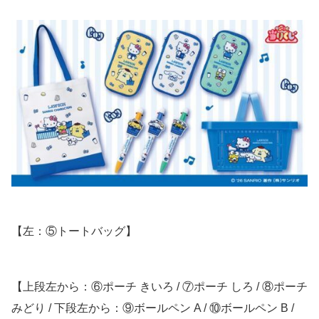
【左：⑤トートバッグ】
【上段左から：⑥ポーチ きいろ / ⑦ポーチ しろ / ⑧ポーチ
みどり / 下段左から：⑨ボールペン A / ⑩ボールペン B /