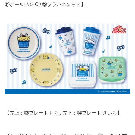
⑪ボールペン C / ⑫プラバスケット】
【左上：⑬プレート しろ / 左下：⑭プレート きいろ】