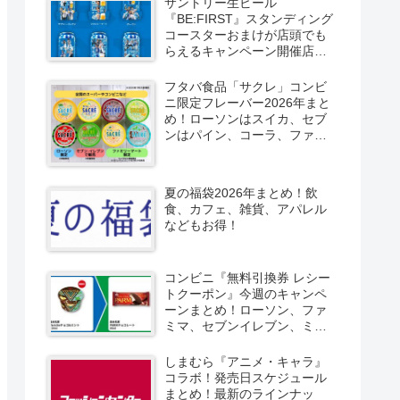
サントリー生ビール
『BE:FIRST』スタンディング
コースターおまけが店頭でも
らえるキャンペーン開催店は
どこ？2026/8/4～コンビニ限
定で6種類！見分け方！セブ
フタバ食品「サクレ」コンビ
ン、ファミマ、ローソン、デ
ニ限定フレーバー2026年まと
イリーヤマザキ、ミニストッ
め！ローソンはスイカ、セブ
プなどで！クーラーバッグ
ンはパイン、コーラ、ファミ
も！
マはソルティライチ！種類・
口コミ！
夏の福袋2026年まとめ！飲
食、カフェ、雑貨、アパレル
などもお得！
コンビニ『無料引換券 レシー
トクーポン』今週のキャンペ
ーンまとめ！ローソン、ファ
ミマ、セブンイレブン、ミニ
ストップも！
しまむら『アニメ・キャラ』
コラボ！発売日スケジュール
まとめ！最新のラインナッ