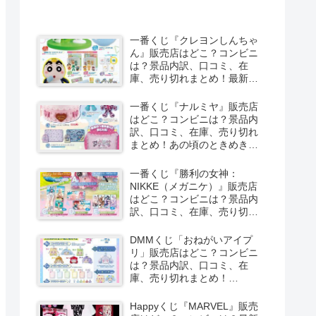
一番くじ『クレヨンしんちゃ
ん』販売店はどこ？コンビニ
は？景品内訳、口コミ、在
庫、売り切れまとめ！最新は
夏のバケーションだゾが
2026/8/8より新発売！
一番くじ『ナルミヤ』販売店
はどこ？コンビニは？景品内
訳、口コミ、在庫、売り切れ
まとめ！あの頃のときめきメ
モリーズが2026/8/8よりファ
ミマで新発売！しまむら系列
一番くじ『勝利の女神：
のアベイルも！
NIKKE（メガニケ）』販売店
はどこ？コンビニは？景品内
訳、口コミ、在庫、売り切れ
まとめ！最新は
CHAPTER8（第8弾）が
DMMくじ「おねがいアイプ
2026/8/8より新発売！
リ」販売店はどこ？コンビニ
は？景品内訳、口コミ、在
庫、売り切れまとめ！
2026/8/7よりローソンなどで
新発売！
Happyくじ『MARVEL』販売