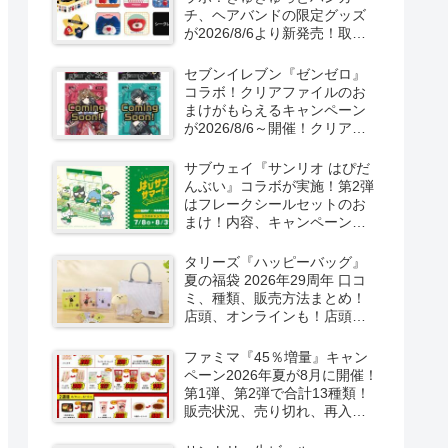
チ、ヘアバンドの限定グッズ
が2026/8/6より新発売！取扱
店はどこ？シークレットも！
セブンイレブン『ゼンゼロ』
コラボ！クリアファイルのお
まけがもらえるキャンペーン
が2026/8/6～開催！クリアカ
ード付き明治チョコも新発
売！
サブウェイ『サンリオ はぴだ
んぶい』コラボが実施！第2弾
はフレークシールセットのお
まけ！内容、キャンペーンま
とめ！
タリーズ『ハッピーバッグ』
夏の福袋 2026年29周年 口コ
ミ、種類、販売方法まとめ！
店頭、オンラインも！店頭と
オンラインで！
ファミマ『45％増量』キャン
ペーン2026年夏が8月に開催！
第1弾、第2弾で合計13種類！
販売状況、売り切れ、再入荷
は？