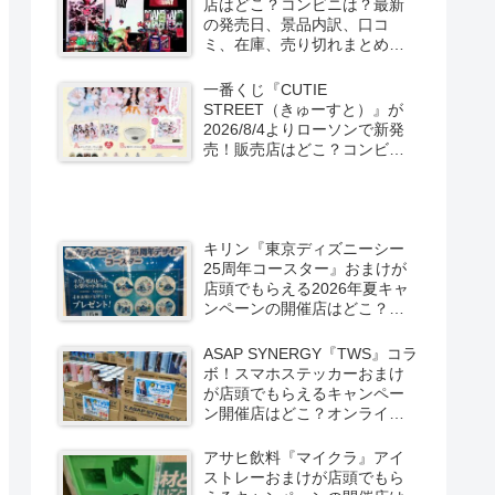
店はどこ？コンビニは？最新
の発売日、景品内訳、口コ
ミ、在庫、売り切れまとめ！
スパイダーマン：ブランド・
ニュー・デイが2026/8/7より
一番くじ『CUTIE
ローソン、ファミマなどで新
STREET（きゅーすと）』が
発売！
2026/8/4よりローソンで新発
売！販売店はどこ？コンビニ
は？景品内訳、口コミ、在
庫、売り切れまとめ！コンビ
ニではキャンペーンも？しま
むら系列アベイルも！
キリン『東京ディズニーシー
25周年コースター』おまけが
店頭でもらえる2026年夏キャ
ンペーンの開催店はどこ？全6
種類でグーフィー、ドナル
ド、チップとデールなども！
ASAP SYNERGY『TWS』コラ
ボ！スマホステッカーおまけ
が店頭でもらえるキャンペー
ン開催店はどこ？オンライン
はグッズも！限定缶もドンキ
などで新発売！
アサヒ飲料『マイクラ』アイ
ストレーおまけが店頭でもら